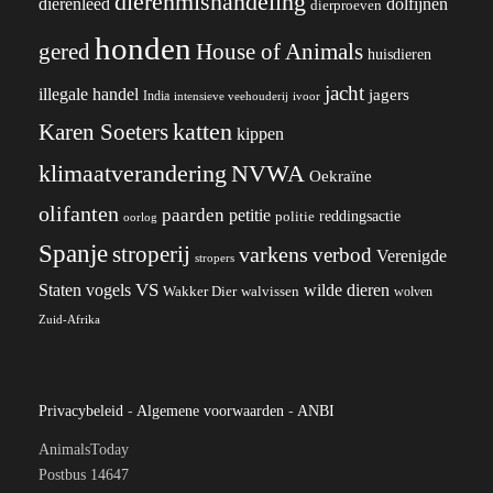
dierenmishandeling
dierenleed
dolfijnen
dierproeven
honden
gered
House of Animals
huisdieren
jacht
illegale handel
jagers
India
ivoor
intensieve veehouderij
katten
Karen Soeters
kippen
klimaatverandering
NVWA
Oekraïne
olifanten
paarden
petitie
reddingsactie
politie
oorlog
Spanje
stroperij
varkens
verbod
Verenigde
stropers
VS
wilde dieren
Staten
vogels
Wakker Dier
walvissen
wolven
Zuid-Afrika
Privacybeleid
-
Algemene voorwaarden
-
ANBI
AnimalsToday
Postbus 14647