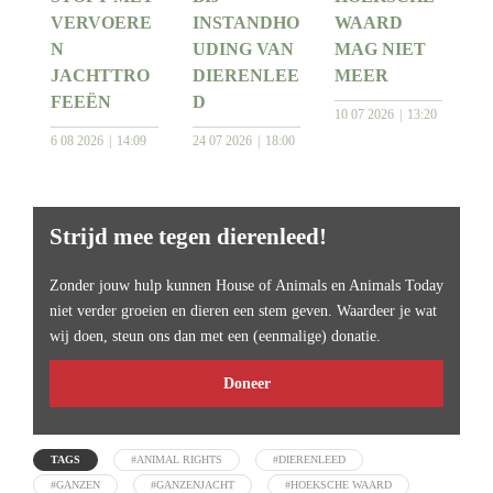
VERVOERE
INSTANDHO
WAARD
N
UDING VAN
MAG NIET
JACHTTRO
DIERENLEE
MEER
FEEËN
D
10 07 2026
13:20
6 08 2026
14:09
24 07 2026
18:00
Strijd mee tegen dierenleed!
Zonder jouw hulp kunnen House of Animals en Animals Today
niet verder groeien en dieren een stem geven. Waardeer je wat
wij doen, steun ons dan met een (eenmalige) donatie.
Doneer
TAGS
#ANIMAL RIGHTS
#DIERENLEED
#GANZEN
#GANZENJACHT
#HOEKSCHE WAARD