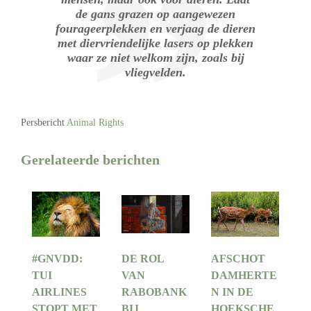
de gans grazen op aangewezen
fourageerplekken en verjaag de dieren
met diervriendelijke lasers op plekken
waar ze niet welkom zijn, zoals bij
vliegvelden.
Persbericht
Animal Rights
Gerelateerde berichten
#GNVDD:
DE ROL
AFSCHOT
TUI
VAN
DAMHERTE
AIRLINES
RABOBANK
N IN DE
STOPT MET
BIJ
HOEKSCHE