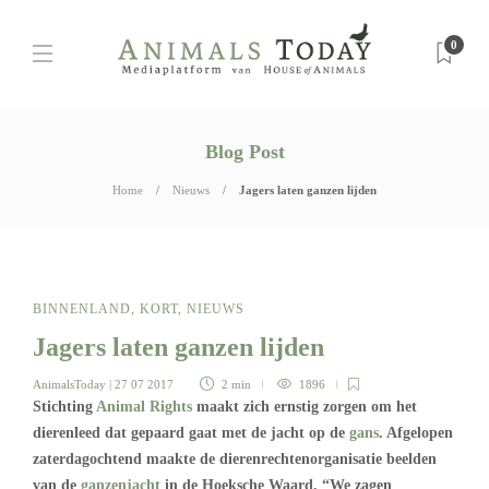
0
Blog Post
Home
Nieuws
Jagers laten ganzen lijden
BINNENLAND
,
KORT
,
NIEUWS
Jagers laten ganzen lijden
AnimalsToday
| 27 07 2017
2 min
1896
Stichting
Animal Rights
maakt zich ernstig zorgen om het
dierenleed dat gepaard gaat met de jacht op de
gans
. Afgelopen
zaterdagochtend maakte de dierenrechtenorganisatie beelden
van de
ganzenjacht
in de Hoeksche Waard. “We zagen