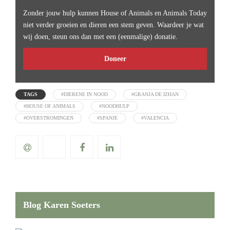
Zonder jouw hulp kunnen House of Animals en Animals Today
niet verder groeien en dieren een stem geven. Waardeer je wat
wij doen, steun ons dan met een (eenmalige) donatie.
Doneer
TAGS
#DIERENE IN NOOD
#GRANJA DE IZHAN
#HOUSE OF ANIMALS
#NOODHULP
#OVERSTROMINGEN
#SPANJE
#VALENCIA
Blog Karen Soeters