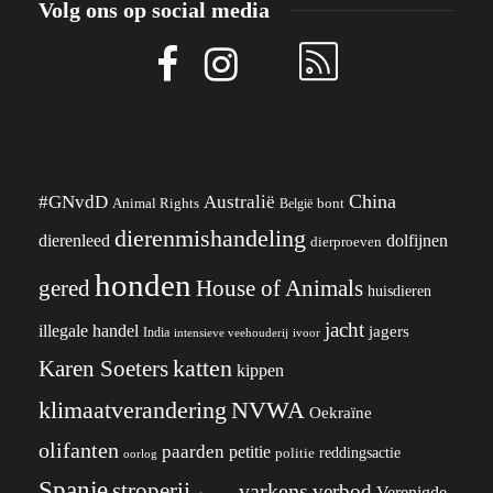
Volg ons op social media
China
#GNvdD
Australië
Animal Rights
België
bont
dierenmishandeling
dierenleed
dolfijnen
dierproeven
honden
gered
House of Animals
huisdieren
jacht
illegale handel
jagers
India
ivoor
intensieve veehouderij
katten
Karen Soeters
kippen
klimaatverandering
NVWA
Oekraïne
olifanten
paarden
petitie
reddingsactie
politie
oorlog
Spanje
stroperij
varkens
verbod
Verenigde