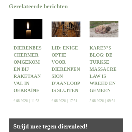
Gerelateerde berichten
DIERENBES
LID: ENIGE
KAREN’S
CHERMER
OPTIE
BLOG: DE
OMGEKOM
VOOR
TURKSE
EN BIJ
DIERENPEN
MASSACRE
RAKETAAN
SION
LAW IS
VAL IN
D'AANLOOP
WREED EN
OEKRAÏNE
IS SLUITEN
GEMEEN
6 08 2026
11:53
6 08 2026
17:51
5 08 2026
09:54
Strijd mee tegen dierenleed!