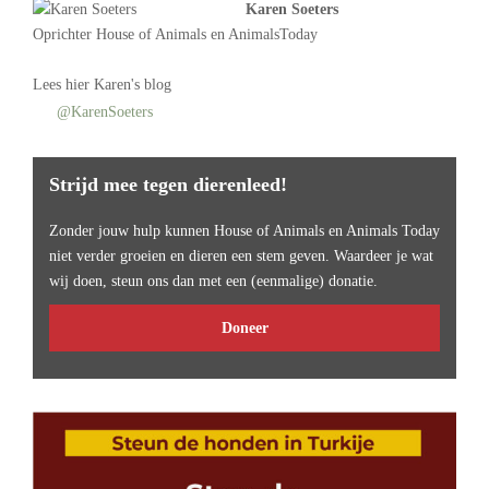
Karen Soeters
Oprichter
House of Animals
en AnimalsToday
Lees
hier Karen's blog
@KarenSoeters
Strijd mee tegen dierenleed!
Zonder jouw hulp kunnen House of Animals en Animals Today
niet verder groeien en dieren een stem geven. Waardeer je wat
wij doen, steun ons dan met een (eenmalige) donatie.
Doneer