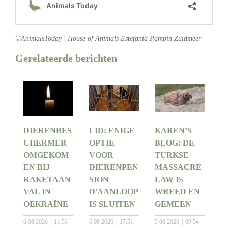
©AnimalsToday | House of Animals Estefania Pampin Zuidmeer
Gerelateerde berichten
DIERENBES
LID: ENIGE
KAREN’S
CHERMER
OPTIE
BLOG: DE
OMGEKOM
VOOR
TURKSE
EN BIJ
DIERENPEN
MASSACRE
RAKETAAN
SION
LAW IS
VAL IN
D'AANLOOP
WREED EN
OEKRAÏNE
IS SLUITEN
GEMEEN
6 08 2026
11:53
6 08 2026
17:51
5 08 2026
09:54