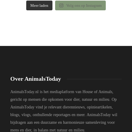
Meer laden
Volg ons op Instagram
Over AnimalsToday
AnimalsToday.nl is het mediaplatform van House of Animals,
gericht op mensen die opkomen voor dier, natuur en milieu. Op
AnimalsToday vind je relevant dierennieuws, opinieartikelen,
blogs, vlogs, onthullende reportages en meer. AnimalsToday wil
bijdragen aan een duurzame en harmonieuze samenleving voor
mens en dier, in balans met natuur en milieu.