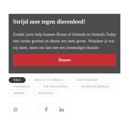
Strijd mee tegen dierenleed!
Zonder jouw hulp kunnen House of Animals en Animals Today
niet verder groeien en dieren een stem geven. Waardeer je wat
wij doen, steun ons dan met een (eenmalige) donatie.
Doneer
TAGS
#HOUSE OF ANIMALS
#NATUURRAMP
#NOODHULP
#OPVANGCENTRA
#OVERSTROMINGEN
#SPANJE
#VALENCIA