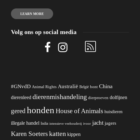
LEARN MORE
Volg ons op social media
China
#GNvdD
Australië
Animal Rights
België
bont
dierenmishandeling
dierenleed
dolfijnen
dierproeven
honden
gered
House of Animals
huisdieren
jacht
illegale handel
jagers
India
ivoor
intensieve veehouderij
katten
Karen Soeters
kippen