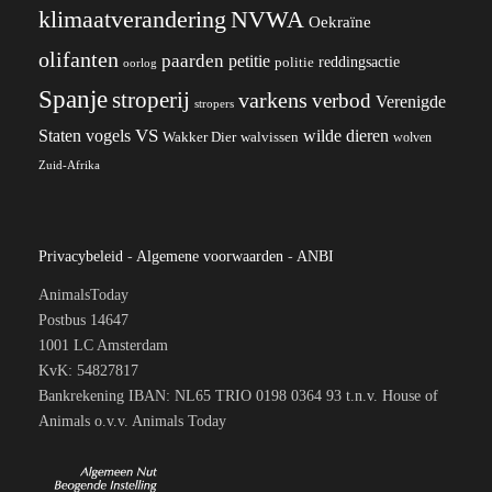
klimaatverandering
NVWA
Oekraïne
olifanten
paarden
petitie
reddingsactie
politie
oorlog
Spanje
stroperij
varkens
verbod
Verenigde
stropers
VS
wilde dieren
Staten
vogels
Wakker Dier
walvissen
wolven
Zuid-Afrika
Privacybeleid
-
Algemene voorwaarden
-
ANBI
AnimalsToday
Postbus 14647
1001 LC Amsterdam
KvK: 54827817
Bankrekening IBAN: NL65 TRIO 0198 0364 93 t.n.v. House of
Animals o.v.v. Animals Today