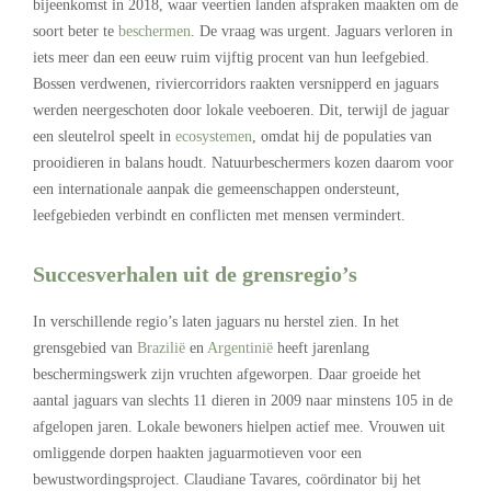
bijeenkomst in 2018, waar veertien landen afspraken maakten om de
soort beter te
beschermen
. De vraag was urgent. Jaguars verloren in
iets meer dan een eeuw ruim vijftig procent van hun leefgebied.
Bossen verdwenen, riviercorridors raakten versnipperd en jaguars
werden neergeschoten door lokale veeboeren. Dit, terwijl de jaguar
een sleutelrol speelt in
ecosystemen
, omdat hij de populaties van
prooidieren in balans houdt. Natuurbeschermers kozen daarom voor
een internationale aanpak die gemeenschappen ondersteunt,
leefgebieden verbindt en conflicten met mensen vermindert.
Succesverhalen uit de grensregio’s
In verschillende regio’s laten jaguars nu herstel zien. In het
grensgebied van
Brazilië
en
Argentinië
heeft jarenlang
beschermingswerk zijn vruchten afgeworpen. Daar groeide het
aantal jaguars van slechts 11 dieren in 2009 naar minstens 105 in de
afgelopen jaren. Lokale bewoners hielpen actief mee. Vrouwen uit
omliggende dorpen haakten jaguarmotieven voor een
bewustwordingsproject. Claudiane Tavares, coördinator bij het