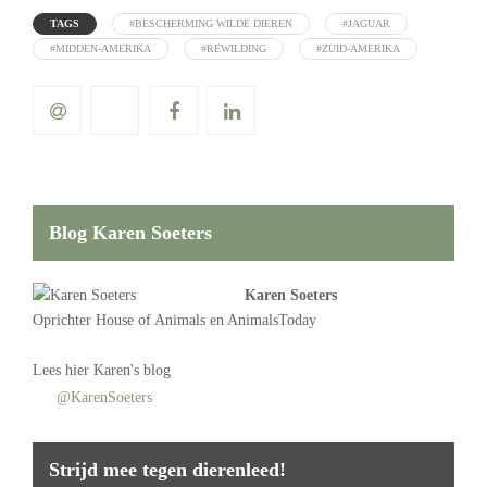
TAGS
#BESCHERMING WILDE DIEREN
#JAGUAR
#MIDDEN-AMERIKA
#REWILDING
#ZUID-AMERIKA
Blog Karen Soeters
Karen Soeters
Oprichter
House of Animals
en AnimalsToday
Lees
hier Karen's blog
@KarenSoeters
Strijd mee tegen dierenleed!