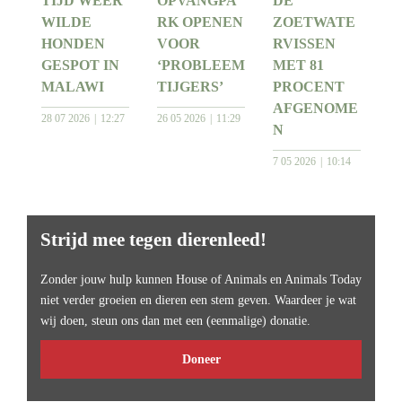
TIJD WEER
OPVANGPA
DE
WILDE
RK OPENEN
ZOETWATE
HONDEN
VOOR
RVISSEN
GESPOT IN
‘PROBLEEM
MET 81
MALAWI
TIJGERS’
PROCENT
AFGENOME
28 07 2026
12:27
26 05 2026
11:29
N
7 05 2026
10:14
Strijd mee tegen dierenleed!
Zonder jouw hulp kunnen House of Animals en Animals Today
niet verder groeien en dieren een stem geven. Waardeer je wat
wij doen, steun ons dan met een (eenmalige) donatie.
Doneer