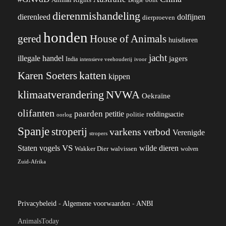
dierenmishandeling
dierenleed
dolfijnen
dierproeven
honden
gered
House of Animals
huisdieren
jacht
illegale handel
jagers
India
ivoor
intensieve veehouderij
katten
Karen Soeters
kippen
klimaatverandering
NVWA
Oekraïne
olifanten
paarden
petitie
reddingsactie
politie
oorlog
Spanje
stroperij
varkens
verbod
Verenigde
stropers
VS
wilde dieren
Staten
vogels
Wakker Dier
walvissen
wolven
Zuid-Afrika
Privacybeleid
-
Algemene voorwaarden
-
ANBI
AnimalsToday