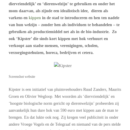
diervriendelijk’ en ‘dierenwelzijn’ te gebruiken en onder het
mom daarvan, als zijnde een idealistisch idee, dieren als
varkens en
kippen
in de stad te introduceren en hen ten nadele
van hun welzijn – zonder hen als individuen te behandelen – te
gebruiken als productiemiddel net als in de bio-industrie. Zo
ook ‘Kipster’ die sinds kort kippen met hok verhuurt en
verkoopt aan stadse mensen, verenigingen, scholen,
verzorgingstehuizen, horeca, bedrijven et cetera.
Screenshot website
Kipster is een initiatief van pluimveehouders Ruud Zanders, Maurits
Groen en Olivier Wegloop. Met woorden als ‘diervriendelijk’ en
‘hoogste biologische norm gericht op dierenwelzijn’ probeerden zij
aanvankelijk hun dure hok van 590 euro met kippen aan de man te
brengen. En dat lukte ook nog. Zij kregen veel publiciteit in onder
andere Vroege Vogels en de Telegraaf en niemand van de pers stelde