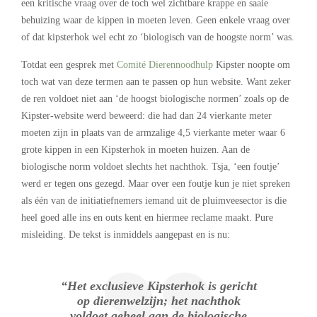
een kritische vraag over de toch wel zichtbare krappe en saaie
behuizing waar de kippen in moeten leven. Geen enkele vraag over
of dat kipsterhok wel echt zo ‘biologisch van de hoogste norm’ was.
Totdat een gesprek met
Comité Dierennoodhulp
Kipster noopte om
toch wat van deze termen aan te passen op hun website. Want zeker
de ren voldoet niet aan ‘de hoogst biologische normen’ zoals op de
Kipster-website werd beweerd: die had dan 24 vierkante meter
moeten zijn in plaats van de armzalige 4,5 vierkante meter waar 6
grote kippen in een Kipsterhok in moeten huizen. Aan de
biologische norm voldoet slechts het nachthok. Tsja, ‘een foutje’
werd er tegen ons gezegd. Maar over een foutje kun je niet spreken
als één van de initiatiefnemers iemand uit de pluimveesector is die
heel goed alle ins en outs kent en hiermee reclame maakt. Pure
misleiding. De tekst is inmiddels aangepast en is nu:
“Het exclusieve Kipsterhok is gericht
op dierenwelzijn; het nachthok
voldoet geheel aan de biologische