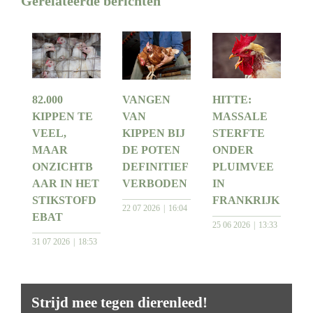
Gerelateerde berichten
82.000
VANGEN
HITTE:
KIPPEN TE
VAN
MASSALE
VEEL,
KIPPEN BIJ
STERFTE
MAAR
DE POTEN
ONDER
ONZICHTB
DEFINITIEF
PLUIMVEE
AAR IN HET
VERBODEN
IN
STIKSTOFD
FRANKRIJK
22 07 2026
16:04
EBAT
25 06 2026
13:33
31 07 2026
18:53
Strijd mee tegen dierenleed!