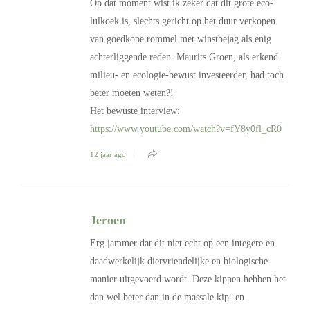
Op dat moment wist ik zeker dat dit grote eco-
lulkoek is, slechts gericht op het duur verkopen
van goedkope rommel met winstbejag als enig
achterliggende reden. Maurits Groen, als erkend
milieu- en ecologie-bewust investeerder, had toch
beter moeten weten?!
Het bewuste interview:
https://www.youtube.com/watch?v=fY8y0fl_cR0
12 jaar ago
Jeroen
Erg jammer dat dit niet echt op een integere en
daadwerkelijk diervriendelijke en biologische
manier uitgevoerd wordt. Deze kippen hebben het
dan wel beter dan in de massale kip- en