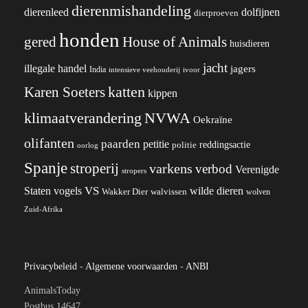
dierenmishandeling
dierenleed
dolfijnen
dierproeven
honden
gered
House of Animals
huisdieren
jacht
illegale handel
jagers
India
ivoor
intensieve veehouderij
katten
Karen Soeters
kippen
klimaatverandering
NVWA
Oekraïne
olifanten
paarden
petitie
reddingsactie
politie
oorlog
Spanje
stroperij
varkens
verbod
Verenigde
stropers
VS
wilde dieren
Staten
vogels
Wakker Dier
walvissen
wolven
Zuid-Afrika
Privacybeleid
-
Algemene voorwaarden
-
ANBI
AnimalsToday
Postbus 14647