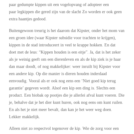
paar gedumpte kippen uit een vogelopvang of adopteer een
paar legkippen die gered zijn van de slacht Zo worden er ook geen
extra haantjes gedood.
Buitengewoon treurig is het daarom dat Kipster, onder het mom van
een groen idee (waar Kipster subsidie voor trachten te krijgen),
kippen in de stad introduceert in veel te krappe hokken. En dat
doet met de leus: “Kippen houden is een eitje”. Ja, dat is het zeker
als je weinig geeft om een dierenleven en als de kip ziek is je haar
dan maar doodt, of nog makkelijker: weer inruilt bij Kipster voor
een andere kip. Op die manier is dieren houden inderdaad
eenvoudig. Vooral als er ook nog eens een ‘Niet goed kip terug
garantie’ gegeven wordt. Alsof een kip een ding is. Slechts een
product. Een biobak op pootjes die je allerlei afval kunt voeren. Die
je, behalve dat je het dier kunt huren, ook nog eens om kunt ruilen.
En als het je niet meer bevalt, dan kan je het weer weg doen.
Lekker makkelijk.
Alleen niet zo respectvol tegenover de kip. Wie de zorg voor een