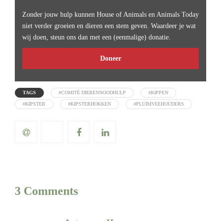
Zonder jouw hulp kunnen House of Animals en Animals Today
niet verder groeien en dieren een stem geven. Waardeer je wat
wij doen, steun ons dan met een (eenmalige) donatie.
Doneer
TAGS
#COMITÉ DIERENNOODHULP
#KIPPEN
#KIPSTER
#KIPSTERHOKKEN
#PLUIMVEEHOUDERS
3 Comments