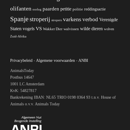
olifanten
paarden
petitie
reddingsactie
politie
oorlog
Spanje
stroperij
varkens
verbod
Verenigde
stropers
VS
wilde dieren
Staten
vogels
Wakker Dier
walvissen
wolven
Zuid-Afrika
Privacybeleid
-
Algemene voorwaarden
-
ANBI
AnimalsToday
Postbus 14647
1001 LC Amsterdam
KvK: 54827817
Bankrekening IBAN: NL65 TRIO 0198 0364 93 t.n.v. House of
Animals o.v.v. Animals Today