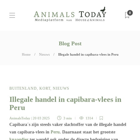
0
Blog Post
Home
Nieuws
Illegale handel in capibara-vlees in Peru
BUITENLAND
,
KORT
,
NIEUWS
Illegale handel in capibara-vlees in
Peru
AnimalsToday
| 20 03 2025
3 min
1314
Capibara´s zijn steeds vaker slachtoffer van de illegale handel
van capibara-vlees in
Peru
. Daarnaast staat het grootste
knaagdier
ter wereld ook onder de directe bedreiging van