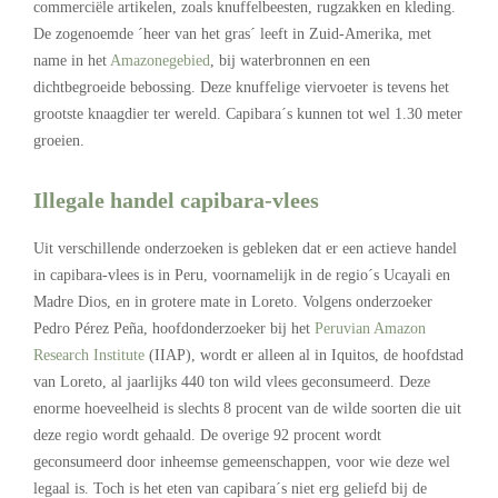
commerciële artikelen, zoals knuffelbeesten, rugzakken en kleding.
De zogenoemde ´heer van het gras´ leeft in Zuid-Amerika, met
name in het
Amazonegebied
, bij waterbronnen en een
dichtbegroeide bebossing. Deze knuffelige viervoeter is tevens het
grootste knaagdier ter wereld. Capibara´s kunnen tot wel 1.30 meter
groeien.
Illegale handel capibara-vlees
Uit verschillende onderzoeken is gebleken dat er een actieve handel
in capibara-vlees is in Peru, voornamelijk in de regio´s Ucayali en
Madre Dios, en in grotere mate in Loreto. Volgens onderzoeker
Pedro Pérez Peña, hoofdonderzoeker bij het
Peruvian Amazon
Research Institute
(IIAP), wordt er alleen al in Iquitos, de hoofdstad
van Loreto, al jaarlijks 440 ton wild vlees geconsumeerd. Deze
enorme hoeveelheid is slechts 8 procent van de wilde soorten die uit
deze regio wordt gehaald. De overige 92 procent wordt
geconsumeerd door inheemse gemeenschappen, voor wie deze wel
legaal is. Toch is het eten van capibara´s niet erg geliefd bij de