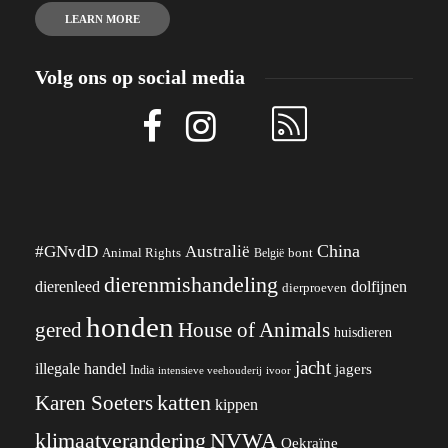
LEARN MORE
Volg ons op social media
China
#GNvdD
Australië
Animal Rights
België
bont
dierenmishandeling
dierenleed
dolfijnen
dierproeven
honden
gered
House of Animals
huisdieren
jacht
illegale handel
jagers
India
ivoor
intensieve veehouderij
katten
Karen Soeters
kippen
klimaatverandering
NVWA
Oekraïne