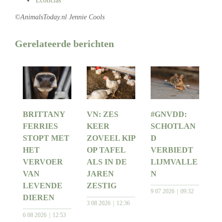
Ecoticias
©AnimalsToday.nl Jennie Cools
Gerelateerde berichten
BRITTANY
VN: ZES
#GNVDD:
FERRIES
KEER
SCHOTLAN
STOPT MET
ZOVEEL KIP
D
HET
OP TAFEL
VERBIEDT
VERVOER
ALS IN DE
LIJMVALLE
VAN
JAREN
N
LEVENDE
ZESTIG
9 07 2026
09:32
DIEREN
3 08 2026
12:36
6 08 2026
12:53