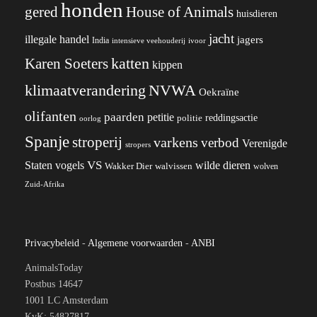
honden
gered
House of Animals
huisdieren
jacht
illegale handel
jagers
India
ivoor
intensieve veehouderij
katten
Karen Soeters
kippen
klimaatverandering
NVWA
Oekraïne
olifanten
paarden
petitie
reddingsactie
politie
oorlog
Spanje
stroperij
varkens
verbod
Verenigde
stropers
VS
wilde dieren
Staten
vogels
Wakker Dier
walvissen
wolven
Zuid-Afrika
Privacybeleid
-
Algemene voorwaarden
-
ANBI
AnimalsToday
Postbus 14647
1001 LC Amsterdam
KvK: 54827817