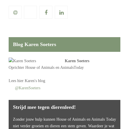
Blog Karen Soeters
Karen Soeters
Oprichter
House of Animals
en AnimalsToday
Lees
hier Karen's blog
@KarenSoeters
Strijd mee tegen dierenleed!
Zonder jouw hulp kunnen House of Animals en Animals Today
niet verder groeien en dieren een stem geven. Waardeer je wat