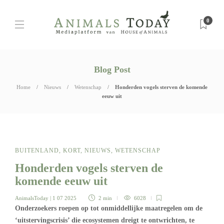
0
Blog Post
Home
Nieuws
Wetenschap
Honderden vogels sterven de komende
eeuw uit
BUITENLAND
,
KORT
,
NIEUWS
,
WETENSCHAP
Honderden vogels sterven de
komende eeuw uit
AnimalsToday
| 1 07 2025
2 min
6028
Onderzoekers roepen op tot onmiddellijke maatregelen om de
‘uitstervingscrisis’ die ecosystemen dreigt te ontwrichten, te