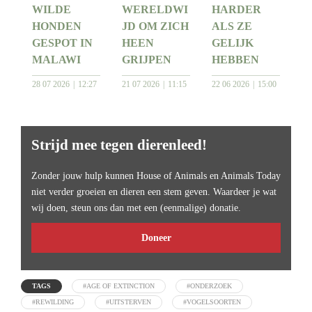
WILDE
WERELDWI
HARDER
HONDEN
JD OM ZICH
ALS ZE
GESPOT IN
HEEN
GELIJK
MALAWI
GRIJPEN
HEBBEN
28 07 2026
12:27
21 07 2026
11:15
22 06 2026
15:00
Strijd mee tegen dierenleed!
Zonder jouw hulp kunnen House of Animals en Animals Today
niet verder groeien en dieren een stem geven. Waardeer je wat
wij doen, steun ons dan met een (eenmalige) donatie.
Doneer
TAGS
#AGE OF EXTINCTION
#ONDERZOEK
#REWILDING
#UITSTERVEN
#VOGELSOORTEN