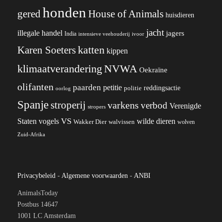
honden
gered
House of Animals
huisdieren
jacht
illegale handel
jagers
India
ivoor
intensieve veehouderij
katten
Karen Soeters
kippen
klimaatverandering
NVWA
Oekraïne
olifanten
paarden
petitie
reddingsactie
politie
oorlog
Spanje
stroperij
varkens
verbod
Verenigde
stropers
VS
wilde dieren
Staten
vogels
Wakker Dier
walvissen
wolven
Zuid-Afrika
Privacybeleid
-
Algemene voorwaarden
-
ANBI
AnimalsToday
Postbus 14647
1001 LC Amsterdam