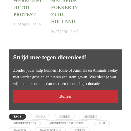
WERELDWI
MALAFIDE
JD TOT
FOKKER IN
PROTEST
ZUID-
HOLLAND
31 07 2026
09:19
24 07 2026
21:18
Strijd mee tegen dierenleed!
Zonder jouw hulp kunnen House of Animals en Animals Today
niet verder groeien en dieren een stem geven. Waardeer je wat
wij doen, steun ons dan met een (eenmalige) donatie.
Doneer
TAGS
#CHINA
#GERED
#HONDEN
#HONDENVLEES
#HONDENVLEESFESTIVAL
#HSI
#KATTEN
#KATTENVLEES
#YULIN