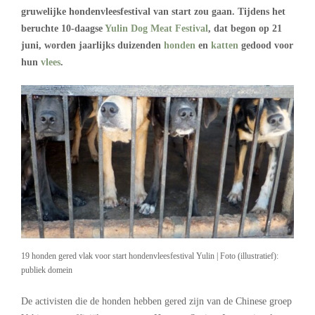
gruwelijke hondenvleesfestival van start zou gaan. Tijdens het
beruchte 10-daagse
Yulin Dog Meat Festival
, dat begon op 21
juni, worden jaarlijks duizenden
honden
en
katten
gedood voor
hun
vlees
.
19 honden gered vlak voor start hondenvleesfestival Yulin | Foto (illustratief):
publiek domein
De activisten die de honden hebben gered zijn van de Chinese groep