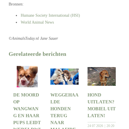
Bronnen:
Humane Society International (HSI)
World Animal News
.
©AnimalsToday.nl Jane Sauer
Gerelateerde berichten
DE MOORD
WEGGEHAA
HOND
OP
LDE
UITLATEN?
WANGWAN
HONDEN
MOBIEL UIT
G EN HAAR
TERUG
LATEN!
PUPS LEIDT
NAAR
24 07 2026
20:20