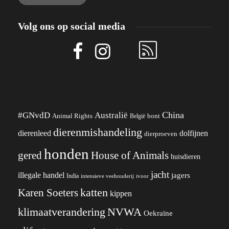
Volg ons op social media
China
#GNvdD
Australië
Animal Rights
België
bont
dierenmishandeling
dierenleed
dolfijnen
dierproeven
honden
gered
House of Animals
huisdieren
jacht
illegale handel
jagers
India
ivoor
intensieve veehouderij
katten
Karen Soeters
kippen
klimaatverandering
NVWA
Oekraïne