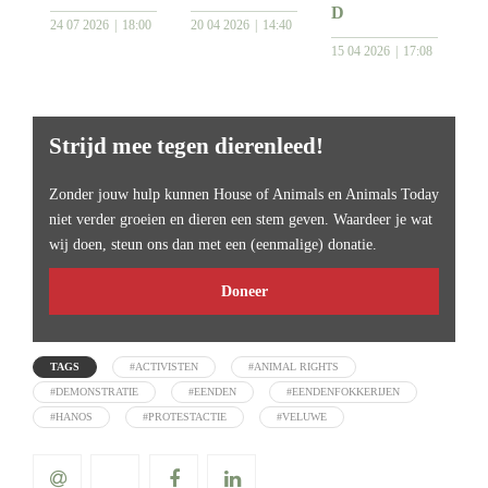
D
24 07 2026
18:00
20 04 2026
14:40
15 04 2026
17:08
Strijd mee tegen dierenleed!
Zonder jouw hulp kunnen House of Animals en Animals Today
niet verder groeien en dieren een stem geven. Waardeer je wat
wij doen, steun ons dan met een (eenmalige) donatie.
Doneer
TAGS
#ACTIVISTEN
#ANIMAL RIGHTS
#DEMONSTRATIE
#EENDEN
#EENDENFOKKERIJEN
#HANOS
#PROTESTACTIE
#VELUWE