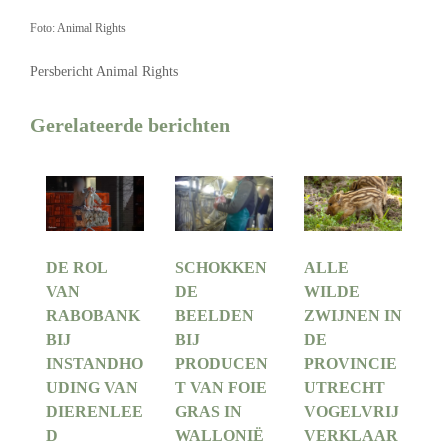
Foto: Animal Rights
Persbericht Animal Rights
Gerelateerde berichten
DE ROL
SCHOKKEN
ALLE
VAN
DE
WILDE
RABOBANK
BEELDEN
ZWIJNEN IN
BIJ
BIJ
DE
INSTANDHO
PRODUCEN
PROVINCIE
UDING VAN
T VAN FOIE
UTRECHT
DIERENLEE
GRAS IN
VOGELVRIJ
D
WALLONIË
VERKLAAR