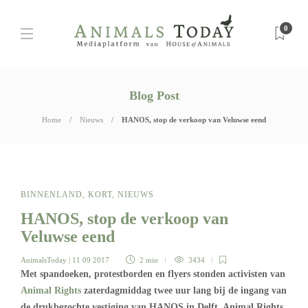
0
Blog Post
Home
Nieuws
HANOS, stop de verkoop van Veluwse eend
BINNENLAND
,
KORT
,
NIEUWS
HANOS, stop de verkoop van
Veluwse eend
AnimalsToday
| 11 09 2017
2 min
3434
Met spandoeken, protestborden en flyers stonden activisten van
Animal Rights
zaterdagmiddag twee uur lang bij de ingang van
de drukbezochte vestiging van HANOS in Delft. Animal Rights