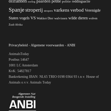
olifanten
paarden
petitie
reddingsactie
politie
oorlog
Spanje
stroperij
varkens
verbod
Verenigde
stropers
VS
wilde dieren
Staten
vogels
Wakker Dier
walvissen
wolven
Zuid-Afrika
Privacybeleid
-
Algemene voorwaarden
-
ANBI
AnimalsToday
Postbus 14647
1001 LC Amsterdam
KvK: 54827817
Bankrekening IBAN: NL65 TRIO 0198 0364 93 t.n.v. House of
Animals o.v.v. Animals Today