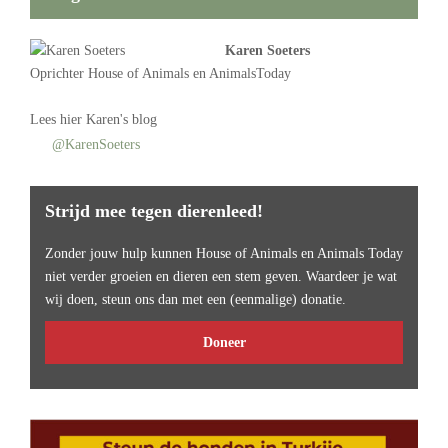
Karen Soeters
Oprichter
House of Animals
en AnimalsToday
Lees
hier Karen's blog
@KarenSoeters
Strijd mee tegen dierenleed!
Zonder jouw hulp kunnen House of Animals en Animals Today
niet verder groeien en dieren een stem geven. Waardeer je wat
wij doen, steun ons dan met een (eenmalige) donatie.
Doneer