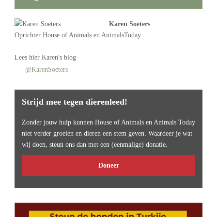
Karen Soeters
Oprichter
House of Animals
en AnimalsToday
Lees
hier Karen's blog
@KarenSoeters
Strijd mee tegen dierenleed!
Zonder jouw hulp kunnen House of Animals en Animals Today
niet verder groeien en dieren een stem geven. Waardeer je wat
wij doen, steun ons dan met een (eenmalige) donatie.
Doneer