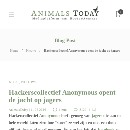
0
Blog Post
Home
Nieuws
Hackerscollectief Anonymous opent de jacht op jagers
KORT
,
NIEUWS
Hackerscollectief Anonymous opent
de jacht op jagers
AnimalsToday
| 11 02 2016
1 min
3122
Hackerscollectief
Anonymous
heeft genoeg van
jagers
die aan de
hele wereld laten zien hoe “stoer” ze wel zijn en met een dode
olifant, leeuw of giraf poseren. Én van het feit dat
Facebook
ze