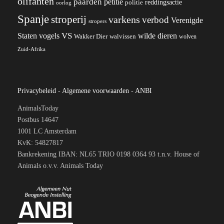
olifanten
paarden
petitie
reddingsactie
politie
oorlog
Spanje
stroperij
varkens
verbod
Verenigde
stropers
VS
wilde dieren
Staten
vogels
Wakker Dier
walvissen
wolven
Zuid-Afrika
Privacybeleid
-
Algemene voorwaarden
-
ANBI
AnimalsToday
Postbus 14647
1001 LC Amsterdam
KvK: 54827817
Bankrekening IBAN: NL65 TRIO 0198 0364 93 t.n.v. House of
Animals o.v.v. Animals Today