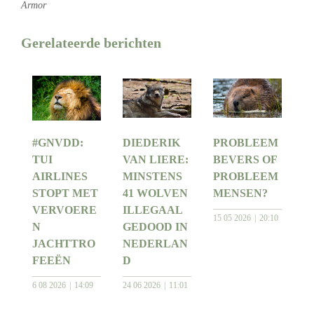
Armor
Gerelateerde berichten
#GNVDD:
DIEDERIK
PROBLEEM
TUI
VAN LIERE:
BEVERS OF
AIRLINES
MINSTENS
PROBLEEM
STOPT MET
41 WOLVEN
MENSEN?
VERVOERE
ILLEGAAL
15 05 2026
20:10
N
GEDOOD IN
JACHTTRO
NEDERLAN
FEEËN
D
6 08 2026
14:09
24 06 2026
11:01