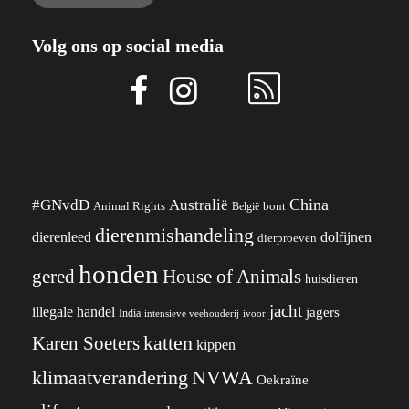
Volg ons op social media
China
#GNvdD
Australië
Animal Rights
België
bont
dierenmishandeling
dierenleed
dolfijnen
dierproeven
honden
gered
House of Animals
huisdieren
jacht
illegale handel
jagers
India
ivoor
intensieve veehouderij
katten
Karen Soeters
kippen
klimaatverandering
NVWA
Oekraïne