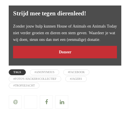
Strijd mee tegen dierenleed!
Zonder jouw hulp kunnen House of Animals en Animals Today
niet verder groeien en dieren een stem geven. Waardeer je wat
wij doen, steun ons dan met een (eenmalige) donatie.
Doneer
TAGS
#ANONYMOUS
#FACEBOOK
#FOTO'S HACKERSCOLLECTIEF
#JAGERS
#TROFEEJACHT