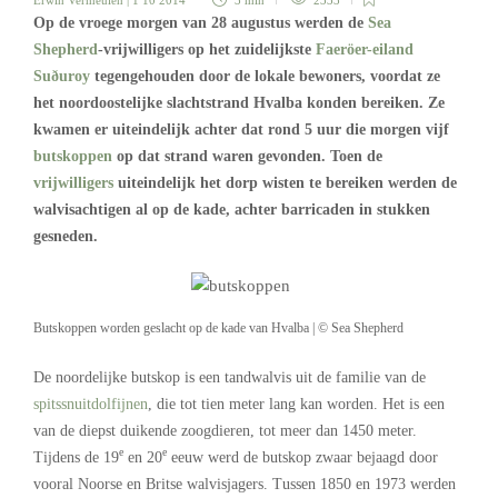
Erwin Vermeulen
| 1 10 2014
3 min
2333
Op de vroege morgen van 28 augustus werden de
Sea
Shepherd
-vrijwilligers op het zuidelijkste
Faeröer-eiland
Suðuroy
tegengehouden door de lokale bewoners, voordat ze
het noordoostelijke slachtstrand Hvalba konden bereiken. Ze
kwamen er uiteindelijk achter dat rond 5 uur die morgen vijf
butskoppen
op dat strand waren gevonden. Toen de
vrijwilligers
uiteindelijk het dorp wisten te bereiken werden de
walvisachtigen al op de kade, achter barricaden in stukken
gesneden.
Butskoppen worden geslacht op de kade van Hvalba | © Sea Shepherd
De noordelijke butskop is een tandwalvis uit de familie van de
spitssnuitdolfijnen
, die tot tien meter lang kan worden. Het is een
van de diepst duikende zoogdieren, tot meer dan 1450 meter.
e
e
Tijdens de 19
en 20
eeuw werd de butskop zwaar bejaagd door
vooral Noorse en Britse walvisjagers. Tussen 1850 en 1973 werden