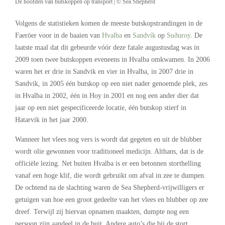
De hoofden van butskoppen op transport | © Sea Shepherd
Volgens de statistieken komen de meeste butskopstrandingen in de
Faeröer voor in de baaien van
Hvalba
en
Sandvík
op
Suðuroy
. De
laatste maal dat dit gebeurde vóór deze fatale augustusdag was in
2009 toen twee butskoppen eveneens in Hvalba omkwamen. In 2006
waren het er drie in Sandvik en vier in Hvalba, in 2007 drie in
Sandvik, in 2005 één butskop op een niet nader genoemde plek, zes
in Hvalba in 2002, één in Hoy in 2001 en nog een ander dier dat
jaar op een niet gespecificeerde locatie, één butskop stierf in
Hatarvik in het jaar 2000.
Wanneer het vlees nog vers is wordt dat gegeten en uit de blubber
wordt olie gewonnen voor traditioneel medicijn. Althans, dat is de
officiële lezing. Net buiten Hvalba is er een betonnen storthelling
vanaf een hoge klif, die wordt gebruikt om afval in zee te dumpen.
De ochtend na de slachting waren de Sea Shepherd-vrijwilligers er
getuigen van hoe een groot gedeelte van het vlees en blubber op zee
dreef. Terwijl zij hiervan opnamen maakten, dumpte nog een
persoon zijn aandeel in de buit. Andere auto’s die bij de stort