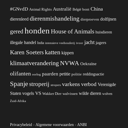
China
#GNvdD
Australië
Animal Rights
België
bont
dierenmishandeling
dierenleed
dolfijnen
dierproeven
honden
gered
House of Animals
huisdieren
jacht
illegale handel
jagers
India
ivoor
intensieve veehouderij
katten
Karen Soeters
kippen
klimaatverandering
NVWA
Oekraïne
olifanten
paarden
petitie
reddingsactie
politie
oorlog
Spanje
stroperij
varkens
verbod
Verenigde
stropers
VS
wilde dieren
Staten
vogels
Wakker Dier
walvissen
wolven
Zuid-Afrika
Privacybeleid
-
Algemene voorwaarden
-
ANBI