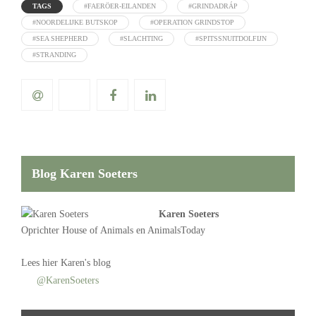
TAGS
#FAERÖER-EILANDEN
#GRINDADRÁP
#NOORDELIJKE BUTSKOP
#OPERATION GRINDSTOP
#SEA SHEPHERD
#SLACHTING
#SPITSSNUITDOLFIJN
#STRANDING
Blog Karen Soeters
Karen Soeters
Oprichter
House of Animals
en AnimalsToday
Lees
hier Karen's blog
@KarenSoeters