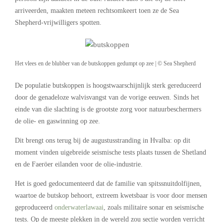
arriveerden, maakten meteen rechtsomkeert toen ze de Sea
Shepherd-vrijwilligers spotten.
Het vlees en de blubber van de butskoppen gedumpt op zee | © Sea Shepherd
De populatie butskoppen is hoogstwaarschijnlijk sterk gereduceerd
door de genadeloze walvisvangst van de vorige eeuwen. Sinds het
einde van die slachting is de grootste zorg voor natuurbeschermers
de olie- en gaswinning op zee.
Dit brengt ons terug bij de augustusstranding in Hvalba: op dit
moment vinden uigebreide seismische tests plaats tussen de Shetland
en de Faeröer eilanden voor de olie-industrie.
Het is goed gedocumenteerd dat de familie van spitssnuitdolfijnen,
waartoe de butskop behoort, extreem kwetsbaar is voor door mensen
geproduceerd
onderwaterlawaai
, zoals militaire sonar en seismische
tests. Op de meeste plekken in de wereld zou sectie worden verricht