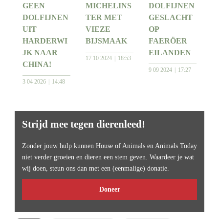
GEEN
MICHELINS
DOLFIJNEN
DOLFIJNEN
TER MET
GESLACHT
UIT
VIEZE
OP
HARDERWI
BIJSMAAK
FAERÖER
JK NAAR
EILANDEN
17 10 2024
18:53
CHINA!
9 09 2024
17:27
3 04 2026
14:48
Strijd mee tegen dierenleed!
Zonder jouw hulp kunnen House of Animals en Animals Today
niet verder groeien en dieren een stem geven. Waardeer je wat
wij doen, steun ons dan met een (eenmalige) donatie.
Doneer