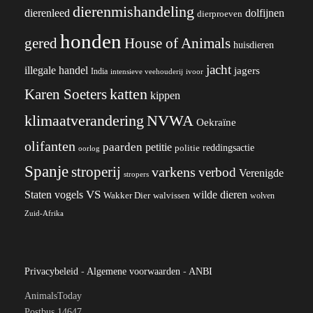
dierenmishandeling
dierenleed
dolfijnen
dierproeven
honden
gered
House of Animals
huisdieren
jacht
illegale handel
jagers
India
ivoor
intensieve veehouderij
katten
Karen Soeters
kippen
klimaatverandering
NVWA
Oekraïne
olifanten
paarden
petitie
reddingsactie
politie
oorlog
Spanje
stroperij
varkens
verbod
Verenigde
stropers
VS
wilde dieren
Staten
vogels
Wakker Dier
walvissen
wolven
Zuid-Afrika
Privacybeleid
-
Algemene voorwaarden
-
ANBI
AnimalsToday
Postbus 14647