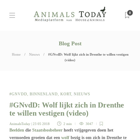
0
Blog Post
Home
Nieuws
#GNvdD: Wolf lijkt zich in Drenthe te willen vestigen
(video)
#GNVDD
,
BINNENLAND
,
KORT
,
NIEUWS
#GNvdD: Wolf lijkt zich in Drenthe
te willen vestigen (video)
AnimalsToday
| 23 05 2018
2 min
3047
Beelden
die
Staatsbosbeheer
heeft vrijgegeven doen het
vermoeden groeien dat een
wolf
bezig is om zich in Drenthe te