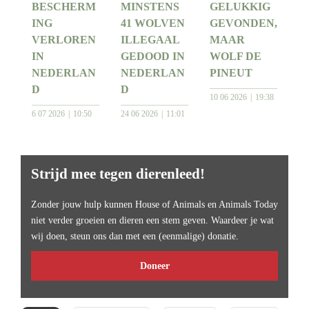
BESCHERM
MINSTENS
GELUKKIG
ING
41 WOLVEN
GEVONDEN,
VERLOREN
ILLEGAAL
MAAR
IN
GEDOOD IN
WOLF DE
NEDERLAN
NEDERLAN
PINEUT
D
D
10 06 2026
19:38
6 07 2026
10:50
24 06 2026
11:01
Strijd mee tegen dierenleed!
Zonder jouw hulp kunnen House of Animals en Animals Today
niet verder groeien en dieren een stem geven. Waardeer je wat
wij doen, steun ons dan met een (eenmalige) donatie.
Doneer