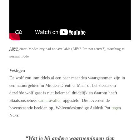
ARVE
error: Mode: lazyload not available (ARVE Pro not active?), switching to
normal mode
Vestigen
De wolf zou inmiddels al een paar maanden waargenomen zijn in
een natuurgebied in Midden-Drenthe. Maar of het steeds om
dezelfde wolf gaat is niet helemaal duidelijk en daarom heeft
Staatsbosbeheer
camaravallen
opgesteld. Die leverden de
bovenstaande beelden op. Wolvendeskundige Aaldrik Pot
tegen
NOS:
“Wat je bij andere waarnemingen ziet,