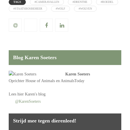
TAGS
#CAMERAVALLEN
#DRENTHE
#ROEDEL
#STAATSBOSBEHEER
#WOLF
#WOLVEN
Blog Karen Soeters
Karen Soeters
Oprichter
House of Animals
en AnimalsToday
Lees
hier Karen's blog
@KarenSoeters
Strijd mee tegen dierenleed!