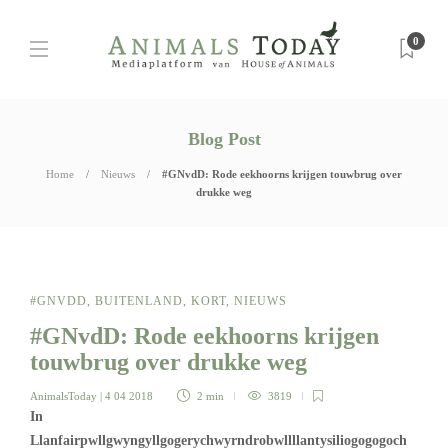
0
Blog Post
Home
Nieuws
#GNvdD: Rode eekhoorns krijgen touwbrug over
drukke weg
#GNVDD
,
BUITENLAND
,
KORT
,
NIEUWS
#GNvdD: Rode eekhoorns krijgen
touwbrug over drukke weg
AnimalsToday
| 4 04 2018
2 min
3819
In
Llanfairpwllgwyngyllgogerychwyrndrobwllllantysiliogogogoch