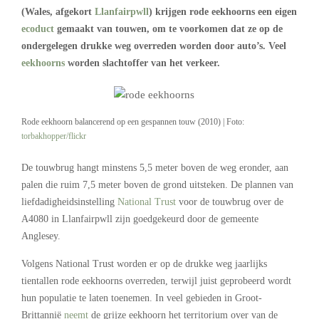
(Wales, afgekort
Llanfairpwll
) krijgen rode eekhoorns een eigen
ecoduct
gemaakt van touwen, om te voorkomen dat ze op de
ondergelegen drukke weg overreden worden door auto’s. Veel
eekhoorns
worden slachtoffer van het verkeer.
Rode eekhoorn balancerend op een gespannen touw (2010) | Foto:
torbakhopper/flickr
De touwbrug hangt minstens 5,5 meter boven de weg eronder, aan
palen die ruim 7,5 meter boven de grond uitsteken. De plannen van
liefdadigheidsinstelling
National Trust
voor de touwbrug over de
A4080 in Llanfairpwll zijn goedgekeurd door de gemeente
Anglesey.
Volgens National Trust worden er op de drukke weg jaarlijks
tientallen rode eekhoorns overreden, terwijl juist geprobeerd wordt
hun populatie te laten toenemen. In veel gebieden in Groot-
Brittannië
neemt
de grijze eekhoorn het territorium over van de