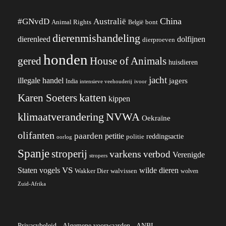
China
#GNvdD
Australië
Animal Rights
België
bont
dierenmishandeling
dierenleed
dolfijnen
dierproeven
honden
gered
House of Animals
huisdieren
jacht
illegale handel
jagers
India
ivoor
intensieve veehouderij
katten
Karen Soeters
kippen
klimaatverandering
NVWA
Oekraïne
olifanten
paarden
petitie
reddingsactie
politie
oorlog
Spanje
stroperij
varkens
verbod
Verenigde
stropers
VS
wilde dieren
Staten
vogels
Wakker Dier
walvissen
wolven
Zuid-Afrika
Privacybeleid
-
Algemene voorwaarden
-
ANBI