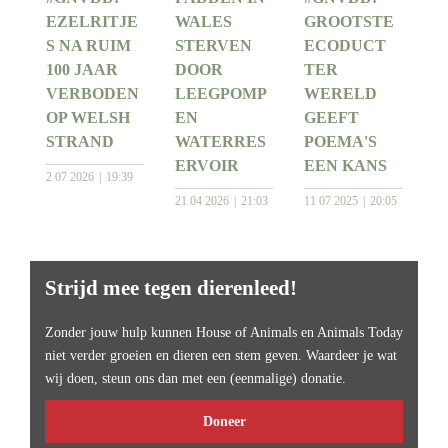
EZELRITJE
WALES
GROOTSTE
S NA RUIM
STERVEN
ECODUCT
100 JAAR
DOOR
TER
VERBODEN
LEEGPOMP
WERELD
OP WELSH
EN
GEEFT
STRAND
WATERRES
POEMA'S
ERVOIR
EEN KANS
2 07 2026
19:39
21 04 2026
21:03
11 07 2025
20:05
Strijd mee tegen dierenleed!
Zonder jouw hulp kunnen House of Animals en Animals Today
niet verder groeien en dieren een stem geven. Waardeer je wat
wij doen, steun ons dan met een (eenmalige) donatie.
Doneer