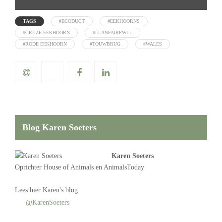
TAGS
#ECODUCT
#EEKHOORNS
#GRIJZE EEKHOORN
#LLANFAIRPWLL
#RODE EEKHOORN
#TOUWBRUG
#WALES
Blog Karen Soeters
Karen Soeters
Oprichter
House of Animals
en AnimalsToday
Lees
hier Karen's blog
@KarenSoeters