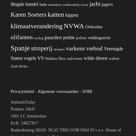
jacht
illegale handel
jagers
India
ivoor
intensieve veehouderij
katten
Karen Soeters
kippen
klimaatverandering
NVWA
Oekraïne
olifanten
paarden
petitie
reddingsactie
politie
oorlog
Spanje
stroperij
varkens
verbod
Verenigde
stropers
VS
wilde dieren
Staten
vogels
Wakker Dier
walvissen
wolven
Zuid-Afrika
Privacybeleid
-
Algemene voorwaarden
-
ANBI
AnimalsToday
Postbus 14647
1001 LC Amsterdam
KvK: 54827817
Bankrekening IBAN: NL65 TRIO 0198 0364 93 t.n.v. House of