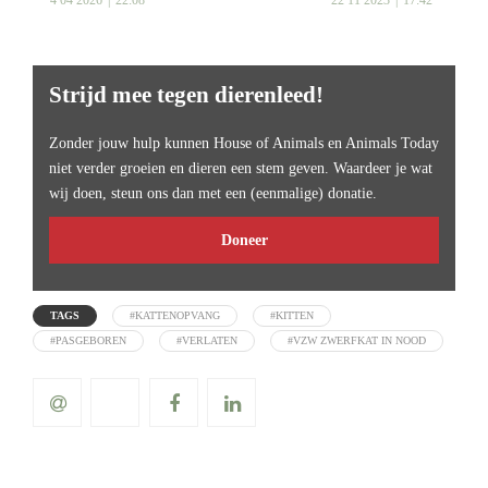
4 04 2026
22:08
22 11 2023
17:42
Strijd mee tegen dierenleed!
Zonder jouw hulp kunnen House of Animals en Animals Today
niet verder groeien en dieren een stem geven. Waardeer je wat
wij doen, steun ons dan met een (eenmalige) donatie.
Doneer
TAGS
#KATTENOPVANG
#KITTEN
#PASGEBOREN
#VERLATEN
#VZW ZWERFKAT IN NOOD