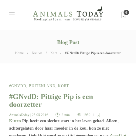
0
Blog Post
Home
Nieuws
Kort
#GNvdD: Pittige Pip is een doorzetter
#GNVDD
,
BUITENLAND
,
KORT
#GNvdD: Pittige Pip is een
doorzetter
AnimalsToday
| 25 05 2016
2 min
1959
Kitten
Pip heeft een slechte start in het leven gehad. Alleen,
achtergelaten door haar moeder in de kou, kon ze niet
overleven. Gelukkig werd ze op tijd gevonden en naar
Zwerfkat