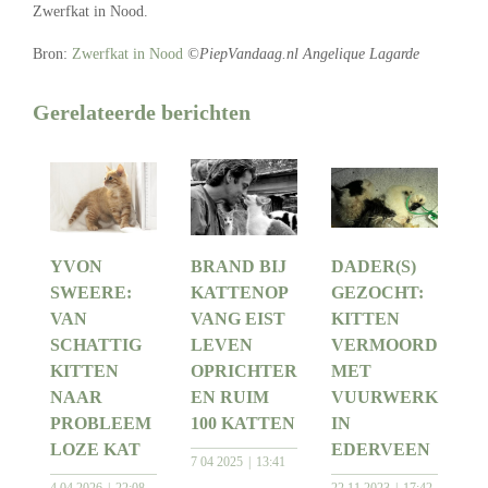
Zwerfkat in Nood.
Bron:
Zwerfkat in Nood
©PiepVandaag.nl Angelique Lagarde
Gerelateerde berichten
YVON
BRAND BIJ
DADER(S)
SWEERE:
KATTENOP
GEZOCHT:
VAN
VANG EIST
KITTEN
SCHATTIG
LEVEN
VERMOORD
KITTEN
OPRICHTER
MET
NAAR
EN RUIM
VUURWERK
PROBLEEM
100 KATTEN
IN
LOZE KAT
EDERVEEN
7 04 2025
13:41