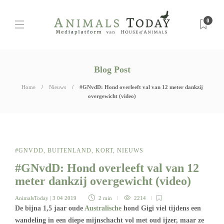
0
Blog Post
Home
Nieuws
#GNvdD: Hond overleeft val van 12 meter dankzij
overgewicht (video)
#GNVDD
,
BUITENLAND
,
KORT
,
NIEUWS
#GNvdD: Hond overleeft val van 12
meter dankzij overgewicht (video)
AnimalsToday
| 3 04 2019
2 min
2214
De bijna 1,5 jaar oude
Australische
hond Gigi viel tijdens een
wandeling in een diepe mijnschacht vol met oud ijzer, maar ze