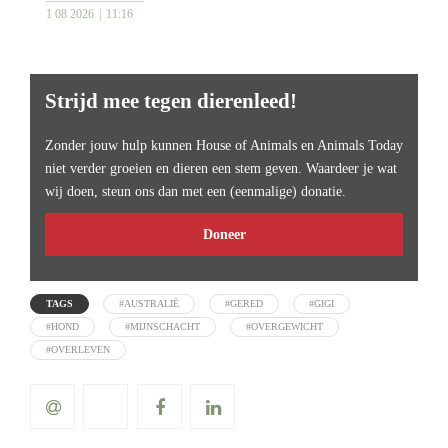
1 08 2026
11:16
Strijd mee tegen dierenleed!
Zonder jouw hulp kunnen House of Animals en Animals Today
niet verder groeien en dieren een stem geven. Waardeer je wat
wij doen, steun ons dan met een (eenmalige) donatie.
Doneer
TAGS
#AUSTRALIË
#GERED
#GIGI
#HOND
#MIJNSCHACHT
#OVERGEWICHT
#OVERLEVEN