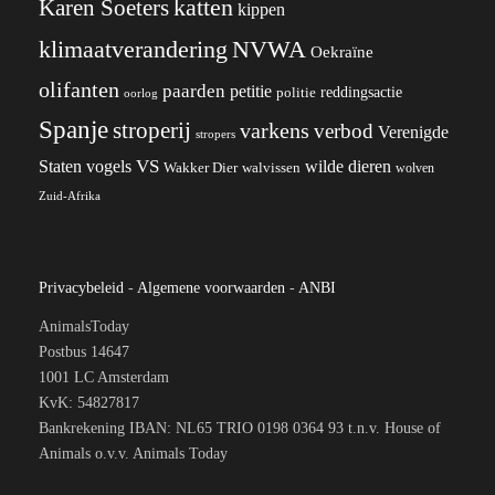
katten
Karen Soeters
kippen
klimaatverandering
NVWA
Oekraïne
olifanten
paarden
petitie
reddingsactie
politie
oorlog
Spanje
stroperij
varkens
verbod
Verenigde
stropers
VS
wilde dieren
Staten
vogels
Wakker Dier
walvissen
wolven
Zuid-Afrika
Privacybeleid
-
Algemene voorwaarden
-
ANBI
AnimalsToday
Postbus 14647
1001 LC Amsterdam
KvK: 54827817
Bankrekening IBAN: NL65 TRIO 0198 0364 93 t.n.v. House of
Animals o.v.v. Animals Today