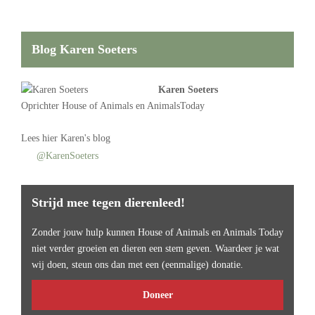
Blog Karen Soeters
Karen Soeters
Oprichter
House of Animals
en AnimalsToday
Lees
hier Karen's blog
@KarenSoeters
Strijd mee tegen dierenleed!
Zonder jouw hulp kunnen House of Animals en Animals Today
niet verder groeien en dieren een stem geven. Waardeer je wat
wij doen, steun ons dan met een (eenmalige) donatie.
Doneer