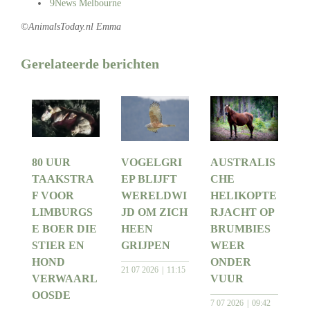
9News Melbourne
©AnimalsToday.nl Emma
Gerelateerde berichten
80 UUR
VOGELGRI
AUSTRALIS
TAAKSTRA
EP BLIJFT
CHE
F VOOR
WERELDWI
HELIKOPTE
LIMBURGS
JD OM ZICH
RJACHT OP
E BOER DIE
HEEN
BRUMBIES
STIER EN
GRIJPEN
WEER
HOND
ONDER
21 07 2026
11:15
VERWAARL
VUUR
OOSDE
7 07 2026
09:42