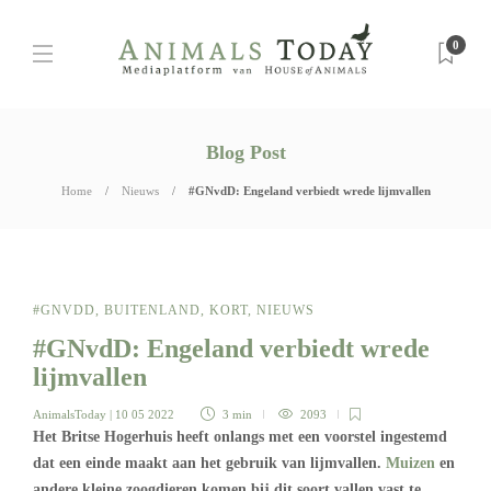
0
Blog Post
Home
Nieuws
#GNvdD: Engeland verbiedt wrede lijmvallen
#GNVDD
,
BUITENLAND
,
KORT
,
NIEUWS
#GNvdD: Engeland verbiedt wrede
lijmvallen
AnimalsToday
| 10 05 2022
3 min
2093
Het Britse Hogerhuis heeft onlangs met een voorstel ingestemd
dat een einde maakt aan het gebruik van lijmvallen.
Muizen
en
andere kleine zoogdieren komen bij dit soort vallen vast te