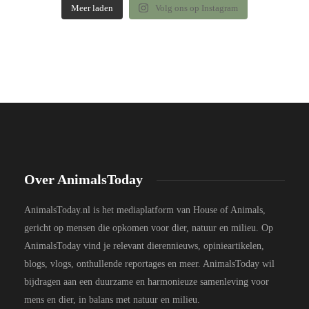
Meer laden
Volg ons op Instagram
Over AnimalsToday
AnimalsToday.nl is het mediaplatform van House of Animals,
gericht op mensen die opkomen voor dier, natuur en milieu. Op
AnimalsToday vind je relevant dierennieuws, opinieartikelen,
blogs, vlogs, onthullende reportages en meer. AnimalsToday wil
bijdragen aan een duurzame en harmonieuze samenleving voor
mens en dier, in balans met natuur en milieu.