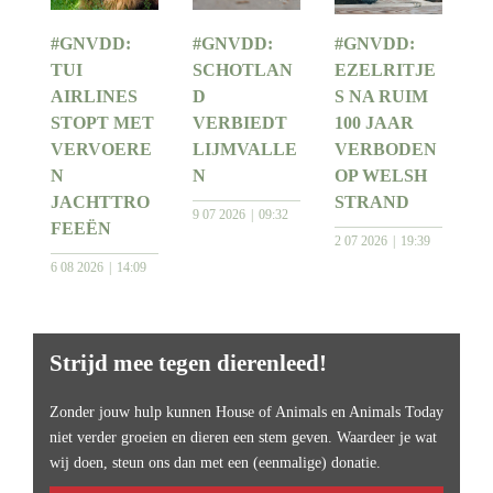
#GNVDD:
#GNVDD:
#GNVDD:
TUI
SCHOTLAN
EZELRITJE
AIRLINES
D
S NA RUIM
STOPT MET
VERBIEDT
100 JAAR
VERVOERE
LIJMVALLE
VERBODEN
N
N
OP WELSH
JACHTTRO
STRAND
9 07 2026
09:32
FEEËN
2 07 2026
19:39
6 08 2026
14:09
Strijd mee tegen dierenleed!
Zonder jouw hulp kunnen House of Animals en Animals Today
niet verder groeien en dieren een stem geven. Waardeer je wat
wij doen, steun ons dan met een (eenmalige) donatie.