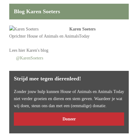
Blog Karen Soeters
Karen Soeters
Oprichter
House of Animals
en AnimalsToday
Lees
hier Karen's blog
@KarenSoeters
Strijd mee tegen dierenleed!
Zonder jouw hulp kunnen House of Animals en Animals Today
niet verder groeien en dieren een stem geven. Waardeer je wat
wij doen, steun ons dan met een (eenmalige) donatie.
Doneer