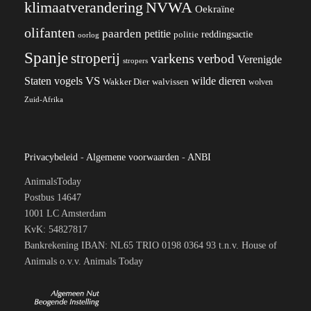
klimaatverandering
NVWA
Oekraïne
olifanten
paarden
petitie
reddingsactie
politie
oorlog
Spanje
stroperij
varkens
verbod
Verenigde
stropers
VS
wilde dieren
Staten
vogels
Wakker Dier
walvissen
wolven
Zuid-Afrika
Privacybeleid
-
Algemene voorwaarden
-
ANBI
AnimalsToday
Postbus 14647
1001 LC Amsterdam
KvK: 54827817
Bankrekening IBAN: NL65 TRIO 0198 0364 93 t.n.v. House of
Animals o.v.v. Animals Today