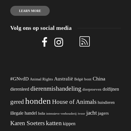
LEARN MORE
Volg ons op social media
China
#GNvdD
Australië
Animal Rights
België
bont
dierenmishandeling
dierenleed
dolfijnen
dierproeven
honden
gered
House of Animals
huisdieren
jacht
illegale handel
jagers
India
ivoor
intensieve veehouderij
katten
Karen Soeters
kippen