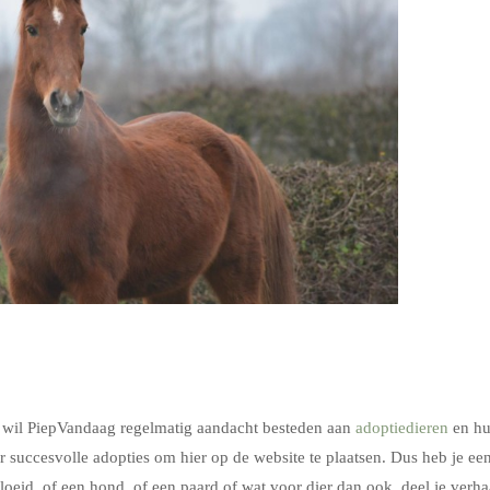
n wil PiepVandaag regelmatig aandacht besteden aan
adoptiedieren
en h
r succesvolle adopties om hier op de website te plaatsen. Dus heb je ee
oeid, of een hond, of een paard of wat voor dier dan ook, deel je verha