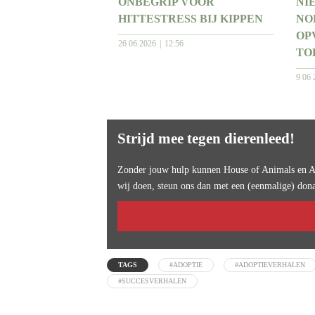
ONBEGRIP VOOR
NI
HITTESTRESS BIJ KIPPEN
NO
OP
26 06 2026
12:56
TO
9 06 
Strijd mee tegen dierenleed!
Zonder jouw hulp kunnen House of Animals en An
wij doen, steun ons dan met een (eenmalige) dona
TAGS
#ADOPTIE
#ADOPTIEVERHALEN
#SUCCESVERHALEN