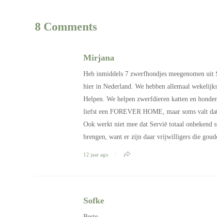
8 Comments
Mirjana
Heb inmiddels 7 zwerfhondjes meegenomen uit S
hier in Nederland. We hebben allemaal wekelijks
Helpen. We helpen zwerfdieren katten en honden
liefst een FOREVER HOME, maar soms valt dat n
Ook werkt niet mee dat Servië totaal onbekend s
brengen, want er zijn daar vrijwilligers die gou
12 jaar ago
Sofke
Beste,