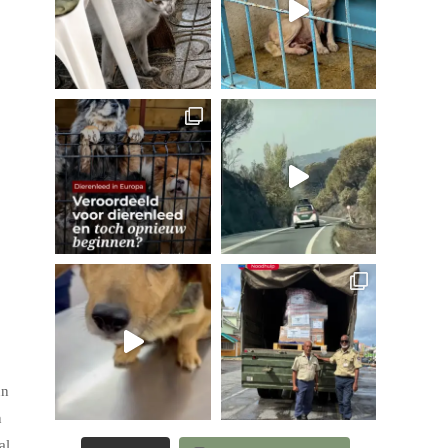
un
n
al