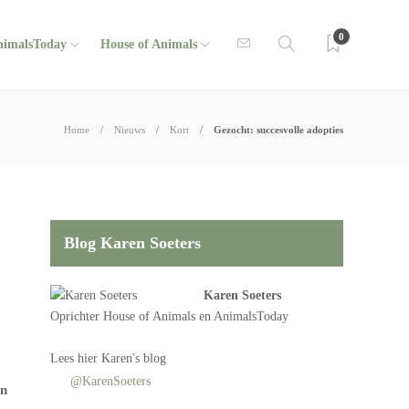
0
nimalsToday
House of Animals
Home
Nieuws
Kort
Gezocht: succesvolle adopties
Blog Karen Soeters
Karen Soeters
Oprichter
House of Animals
en AnimalsToday
Lees
hier Karen's blog
@KarenSoeters
en