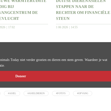
EUWE WARMTERUIMTE
DUITSE DIERENASIELEN
DIG BIJ
STAPPEN NAAR DE
VANGCENTRUM DE
RECHTER OM FINANCIËLE
EVLUCHT
STEUN
2026
17:02
1 06 2026
14:55
imals Today niet verder groeien en dieren een stem geven. Waardeer je wat
tie.
Doneer
#ASIEL
#ASIELDIEREN
#FOTO'S
#OPVANG