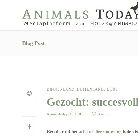
Blog Post
BINNENLAND
,
BUITENLAND
,
KORT
Gezocht: succesvol
AnimalsToday
| 8 01 2015
3 min
Een dier uit het
asiel of dierenopvang
halen i