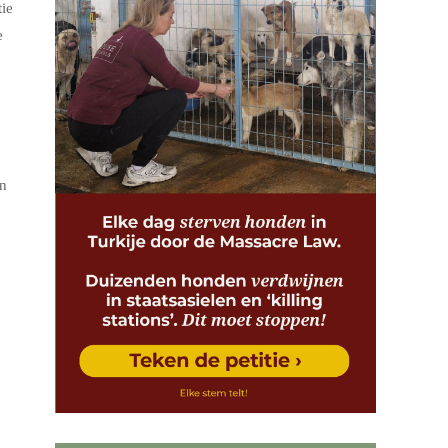
tie
e
en