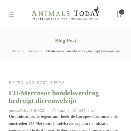
0
Blog Post
Home
Nieuws
EU-Mercosur handelsverdrag bedreigt dierenwelzijn
BUITENLAND
,
KORT
,
NIEUWS
EU-Mercosur handelsverdrag
bedreigt dierenwelzijn
AnimalsToday
| 8 09 2025
4 min
1027
Ondanks massale tegenstand heeft de Europese Commissie de
omstreden EU-Mercosur handelsverdrag aan de lidstaten
voorgelegd. De deal opent de deur voor meer import van
vlees