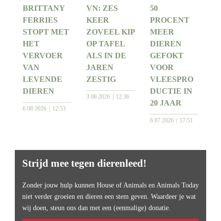
BRITTANY
VN: ZES
50
FERRIES
KEER
PROCENT
STOPT MET
ZOVEEL KIP
MEER
HET
OP TAFEL
DIEREN
VERVOER
ALS IN DE
GEFOKT
VAN
JAREN
VOOR
LEVENDE
ZESTIG
VLEESPRO
DIEREN
DUCTIE IN
3 08 2026
12:36
20 JAAR
6 08 2026
12:53
6 07 2026
17:51
Strijd mee tegen dierenleed!
Zonder jouw hulp kunnen House of Animals en Animals Today
niet verder groeien en dieren een stem geven. Waardeer je wat
wij doen, steun ons dan met een (eenmalige) donatie.