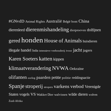
China
#GNvdD
Australië
Animal Rights
België
bont
dierenmishandeling
dierenleed
dolfijnen
dierproeven
honden
gered
House of Animals
huisdieren
jacht
illegale handel
jagers
India
ivoor
intensieve veehouderij
katten
Karen Soeters
kippen
klimaatverandering
NVWA
Oekraïne
olifanten
paarden
petitie
reddingsactie
politie
oorlog
Spanje
stroperij
varkens
verbod
Verenigde
stropers
VS
wilde dieren
Staten
vogels
Wakker Dier
walvissen
wolven
Zuid-Afrika