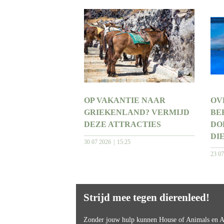
OP VAKANTIE NAAR
OV
GRIEKENLAND? VERMIJD
BE
DEZE ATTRACTIES
DO
DI
30 07 2026
15:25
23 0
Strijd mee tegen dierenleed!
Zonder jouw hulp kunnen House of Animals en An