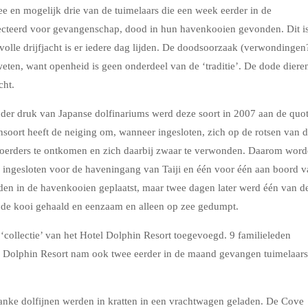
ee en mogelijk drie van de tuimelaars die een week eerder in de
lecteerd voor gevangenschap, dood in hun havenkooien gevonden. Dit i
cesvolle drijfjacht is er iedere dag lijden. De doodsoorzaak (verwondingen
 weten, want openheid is geen onderdeel van de ‘traditie’. De dode diere
cht.
der druk van Japanse dolfinariums werd deze soort in 2007 aan de quo
nsoort heeft de neiging om, wanneer ingesloten, zich op de rotsen van 
oerders te ontkomen en zich daarbij zwaar te verwonden. Daarom wor
en ingesloten voor de haveningang van Taiji en één voor één aan boord 
erden in de havenkooien geplaatst, maar twee dagen later werd één van d
t de kooi gehaald en eenzaam en alleen op zee gedumpt.
‘collectie’ van het Hotel Dolphin Resort toegevoegd. 9 familieleden
el Dolphin Resort nam ook twee eerder in de maand gevangen tuimelaars
slanke dolfijnen werden in kratten in een vrachtwagen geladen. De Cove