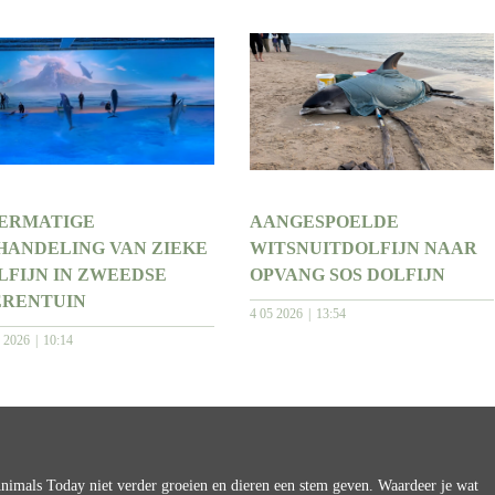
ERMATIGE
AANGESPOELDE
HANDELING VAN ZIEKE
WITSNUITDOLFIJN NAAR
LFIJN IN ZWEEDSE
OPVANG SOS DOLFIJN
ERENTUIN
4 05 2026
13:54
7 2026
10:14
imals Today niet verder groeien en dieren een stem geven. Waardeer je wat