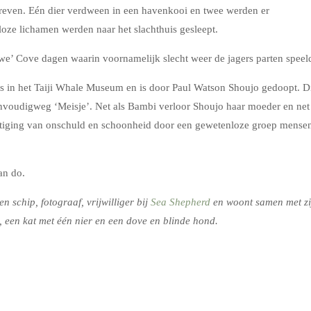
reven. Eén dier verdween in een havenkooi en twee werden er
loze lichamen werden naar het slachthuis gesleept.
we’ Cove dagen waarin voornamelijk slecht weer de jagers parten speel
ds in het Taiji Whale Museum en is door Paul Watson Shoujo gedoopt. D
nvoudigweg ‘Meisje’. Net als Bambi verloor Shoujo haar moeder en net
etiging van onschuld en schoonheid door een gewetenloze groep mense
an do.
 schip, fotograaf, vrijwilliger bij
Sea Shepherd
en woont samen met zi
, een kat met één nier en een dove en blinde hond.