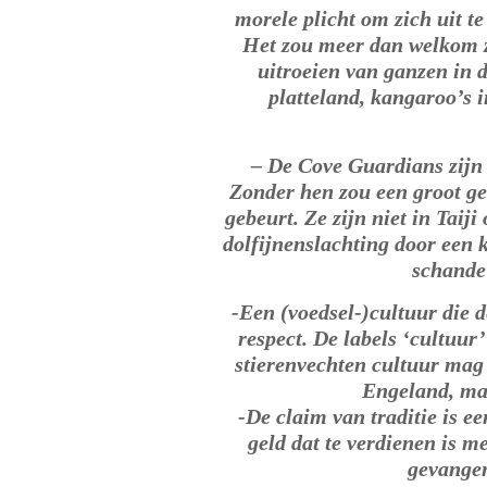
morele plicht om zich uit t
Het zou meer dan welkom z
uitroeien van ganzen in 
platteland, kangaroo’s 
– De Cove Guardians zijn 
Zonder hen zou een groot ged
gebeurt. Ze zijn niet in Taij
dolfijnenslachting door een 
schande
-Een (voedsel-)cultuur die d
respect. De labels ‘cultuur’
stierenvechten cultuur mag 
Engeland, maa
-De claim van traditie is e
geld dat te verdienen is m
gevangen