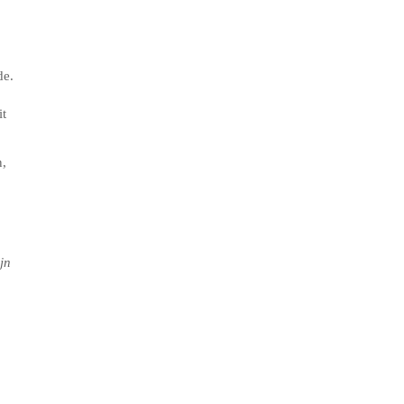
de.
it
n,
jn