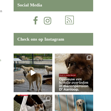
Social Media
en
Check ons op Instagram
s