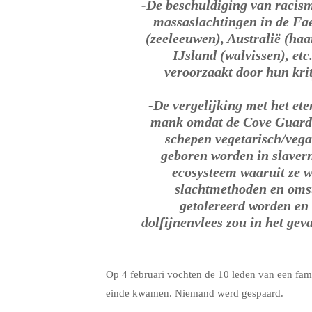
-De beschuldiging van racisme
massaslachtingen in de Fa
(zeeleeuwen), Australië (ha
IJsland (walvissen), et
veroorzaakt door hun kri
-De vergelijking met het ete
mank omdat de Cove Guardi
schepen vegetarisch/vega
geboren worden in slaver
ecosysteem waaruit ze 
slachtmethoden en omst
getolereerd worden en 
dolfijnenvlees zou in het gev
Op 4 februari vochten de 10 leden van een fam
einde kwamen. Niemand werd gespaard.