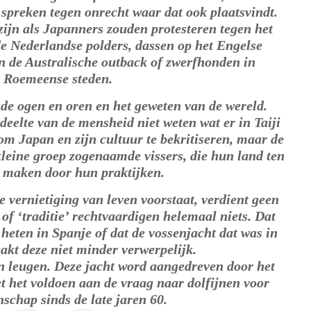
e spreken tegen onrecht waar dat ook plaatsvindt.
ijn als Japanners zouden protesteren tegen het
de Nederlandse polders, dassen op het Engelse
in de Australische outback of zwerfhonden in
Roemeense steden.
de ogen en oren en het geweten van de wereld.
eelte van de mensheid niet weten wat er in Taiji
i om Japan en zijn cultuur te bekritiseren, maar de
kleine groep zogenaamde vissers, die hun land ten
 maken door hun praktijken.
e vernietiging van leven voorstaat, verdient geen
 of ‘traditie’ rechtvaardigen helemaal niets. Dat
heten in Spanje of dat de vossenjacht dat was in
kt deze niet minder verwerpelijk.
en leugen. Deze jacht word aangedreven door het
et het voldoen aan de vraag naar dolfijnen voor
schap sinds de late jaren 60.