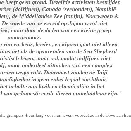
 heeft geen grond. Dezelfde activisten bestrijden
eröer (dolfijnen), Canada (zeehonden), Namibië
aien), de Middellandse Zee (tonijn), Noorwegen &
c. De woede van de wereld op Japan word niet
tiek, maar door de daden van een kleine groep
moordenaars.
n van varkens, koeien, en kippen gaat niet alleen
ans net als de opvarenden van de Sea Shepherd
nistisch leven, maar ook omdat dolfijnen niet
nij, maar onderdeel uitmaken van een complex
worden weggerukt. Daarnaast zouden de Taiji
andigheden in geen enkel legaal slachthuis
het gehalte aan kwik en chemicaliën in het
al van gedomesticeerde dieren ontoelaatbaar zijn.’
ilie grampers 4 uur lang voor hun leven, voordat ze in de Cove aan hun