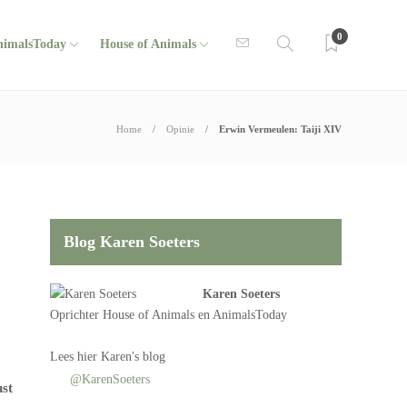
0
nimalsToday
House of Animals
Home
Opinie
Erwin Vermeulen: Taiji XIV
Blog Karen Soeters
Karen Soeters
Oprichter
House of Animals
en AnimalsToday
Lees
hier Karen's blog
@KarenSoeters
ust