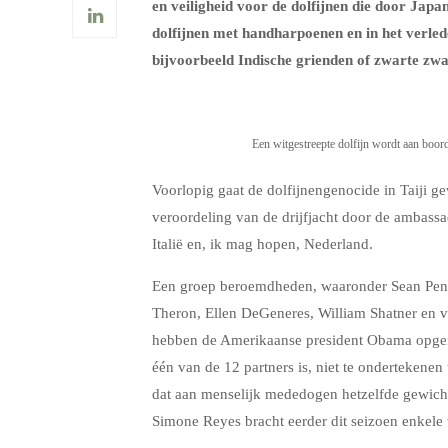
en veiligheid voor de dolfijnen die door Jap
dolfijnen met handharpoenen en in het verle
bijvoorbeeld Indische grienden of zwarte zw
Een witgestreepte dolfijn wordt aan boor
Voorlopig gaat de dolfijnengenocide in Taiji
veroordeling van de drijfjacht door de ambass
Italië en, ik mag hopen, Nederland.
Een groep beroemdheden, waaronder Sean Penn
Theron, Ellen DeGeneres, William Shatner en 
hebben de Amerikaanse president Obama opgero
één van de 12 partners is, niet te ondertekenen
dat aan menselijk mededogen hetzelfde gewic
Simone Reyes bracht eerder dit seizoen enkele 