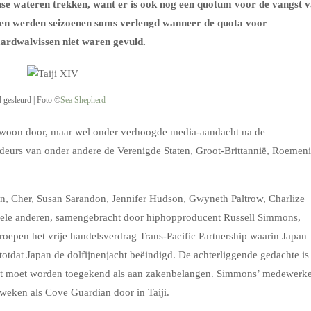
anse wateren trekken, want er is ook nog een quotum voor de vangst 
den werden seizoenen soms verlengd wanneer de quota voor
aardwalvissen niet waren gevuld.
d gesleurd | Foto ©
Sea Shepherd
 gewoon door, maar wel onder verhoogde media-aandacht na de
adeurs van onder andere de Verenigde Staten, Groot-Brittannië, Roemeni
, Cher, Susan Sarandon, Jennifer Hudson, Gwyneth Paltrow, Charlize
vele anderen, samengebracht door hiphopproducent Russell Simmons,
epen het vrije handelsverdrag Trans-Pacific Partnership waarin Japan
 totdat Japan de dolfijnenjacht beëindigd. De achterliggende gedachte is
ht moet worden toegekend als aan zakenbelangen. Simmons’ medewerk
weken als Cove Guardian door in Taiji.