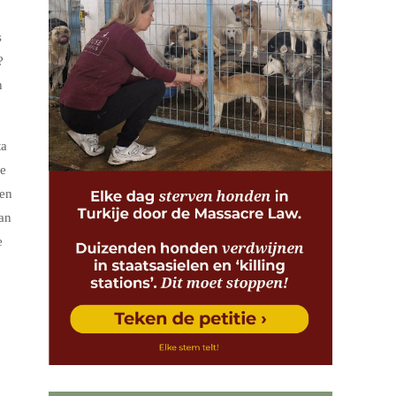
s
?
n
ta
de
den
van
e