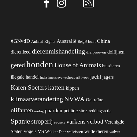
China
#GNvdD
Australië
Animal Rights
België
bont
dierenmishandeling
dierenleed
dolfijnen
dierproeven
honden
gered
House of Animals
huisdieren
jacht
illegale handel
jagers
India
ivoor
intensieve veehouderij
katten
Karen Soeters
kippen
klimaatverandering
NVWA
Oekraïne
olifanten
paarden
petitie
reddingsactie
politie
oorlog
Spanje
stroperij
varkens
verbod
Verenigde
stropers
VS
Staten
vogels
wilde dieren
Wakker Dier
walvissen
wolven