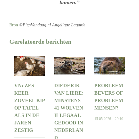
komen.”
Bron
©PiepVandaag.nl Angelique Lagarde
Gerelateerde berichten
VN: ZES
DIEDERIK
PROBLEEM
KEER
VAN LIERE:
BEVERS OF
ZOVEEL KIP
MINSTENS
PROBLEEM
OP TAFEL
41 WOLVEN
MENSEN?
ALS IN DE
ILLEGAAL
15 05 2026
20:10
JAREN
GEDOOD IN
ZESTIG
NEDERLAN
D