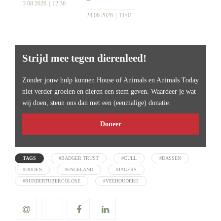
3 08 2026
12:36
24 06 2026
11:01
Strijd mee tegen dierenleed!
Zonder jouw hulp kunnen House of Animals en Animals Today
niet verder groeien en dieren een stem geven. Waardeer je wat
wij doen, steun ons dan met een (eenmalige) donatie.
Doneer
TAGS
#BADGER TRUST
#CULL
#DASSEN
#DODEN
#ENGELAND
#JAGERS
#RUNDERTUBERCOLOSE
#VEEHOUDERIJ