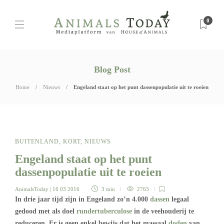
0
Blog Post
Home
Nieuws
Engeland staat op het punt dassenpopulatie uit te roeien
BUITENLAND
,
KORT
,
NIEUWS
Engeland staat op het punt
dassenpopulatie uit te roeien
AnimalsToday
| 16 03 2016
3 min
2763
In drie jaar tijd zijn in Engeland zo’n 4.000
dassen
legaal
gedood met als doel
rundertuberculose
in de veehouderij te
reduceren. Er is geen enkel bewijs dat het massaal
doden
van