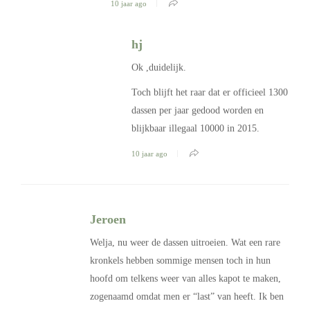
10 jaar ago
hj
Ok ,duidelijk.
Toch blijft het raar dat er officieel 1300
dassen per jaar gedood worden en
blijkbaar illegaal 10000 in 2015.
10 jaar ago
Jeroen
Welja, nu weer de dassen uitroeien. Wat een rare
kronkels hebben sommige mensen toch in hun
hoofd om telkens weer van alles kapot te maken,
zogenaamd omdat men er “last” van heeft. Ik ben