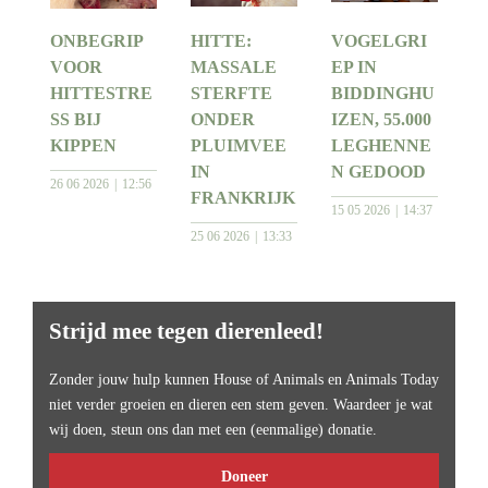
ONBEGRIP
HITTE:
VOGELGRI
VOOR
MASSALE
EP IN
HITTESTRE
STERFTE
BIDDINGHU
SS BIJ
ONDER
IZEN, 55.000
KIPPEN
PLUIMVEE
LEGHENNE
IN
N GEDOOD
26 06 2026
12:56
FRANKRIJK
15 05 2026
14:37
25 06 2026
13:33
Strijd mee tegen dierenleed!
Zonder jouw hulp kunnen House of Animals en Animals Today
niet verder groeien en dieren een stem geven. Waardeer je wat
wij doen, steun ons dan met een (eenmalige) donatie.
Doneer