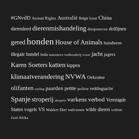
China
#GNvdD
Australië
Animal Rights
België
bont
dierenmishandeling
dierenleed
dolfijnen
dierproeven
honden
gered
House of Animals
huisdieren
jacht
illegale handel
jagers
India
ivoor
intensieve veehouderij
katten
Karen Soeters
kippen
klimaatverandering
NVWA
Oekraïne
olifanten
paarden
petitie
reddingsactie
politie
oorlog
Spanje
stroperij
varkens
verbod
Verenigde
stropers
VS
wilde dieren
Staten
vogels
Wakker Dier
walvissen
wolven
Zuid-Afrika