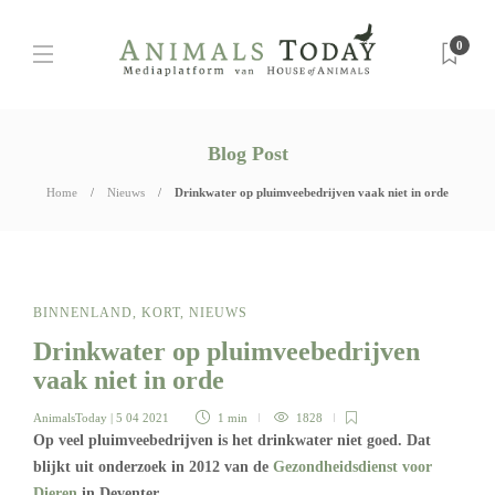
0
Blog Post
Home
Nieuws
Drinkwater op pluimveebedrijven vaak niet in orde
BINNENLAND
,
KORT
,
NIEUWS
Drinkwater op pluimveebedrijven
vaak niet in orde
AnimalsToday
| 5 04 2021
1 min
1828
Op veel pluimveebedrijven is het drinkwater niet goed. Dat
blijkt uit onderzoek in 2012 van de
Gezondheidsdienst voor
Dieren
in Deventer.