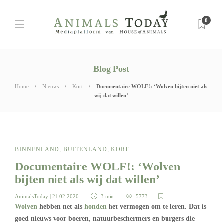
0
Blog Post
Home
Nieuws
Kort
Documentaire WOLF!: ‘Wolven bijten niet als
wij dat willen’
BINNENLAND
,
BUITENLAND
,
KORT
Documentaire WOLF!: ‘Wolven
bijten niet als wij dat willen’
AnimalsToday
| 21 02 2020
3 min
5773
Wolven
hebben net als
honden
het vermogen om te leren. Dat is
goed nieuws voor boeren, natuurbeschermers en burgers die