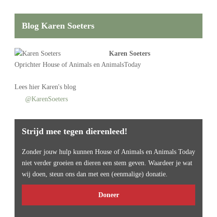
Blog Karen Soeters
Karen Soeters
Oprichter
House of Animals
en AnimalsToday
Lees
hier Karen's blog
@KarenSoeters
Strijd mee tegen dierenleed!
Zonder jouw hulp kunnen House of Animals en Animals Today
niet verder groeien en dieren een stem geven. Waardeer je wat
wij doen, steun ons dan met een (eenmalige) donatie.
Doneer