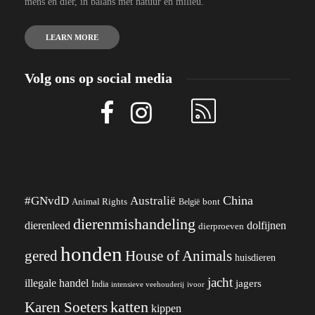
mens en dier, in balans met natuur en milieu.
LEARN MORE
Volg ons op social media
China
#GNvdD
Australië
Animal Rights
België
bont
dierenmishandeling
dierenleed
dolfijnen
dierproeven
honden
gered
House of Animals
huisdieren
jacht
illegale handel
jagers
India
ivoor
intensieve veehouderij
katten
Karen Soeters
kippen