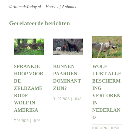
©AnimalsToday.nl – House of Animals
Gerelateerde berichten
SPRANKJE
KUNNEN
WOLF
HOOP VOOR
PAARDEN
LIJKT ALLE
DE
DOMINANT
BESCHERM
ZELDZAME
ZIJN?
ING
RODE
VERLOREN
31 07 2026
16:43
WOLF IN
IN
AMERIKA
NEDERLAN
D
7 08 2026
18:06
6 07 2026
10:50