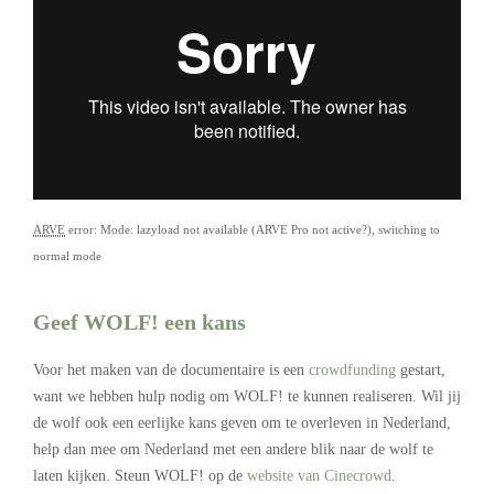
ARVE
error: Mode: lazyload not available (ARVE Pro not active?), switching to
normal mode
Geef WOLF! een kans
Voor het maken van de documentaire is een
crowdfunding
gestart,
want we hebben hulp nodig om WOLF! te kunnen realiseren. Wil jij
de wolf ook een eerlijke kans geven om te overleven in Nederland,
help dan mee om Nederland met een andere blik naar de wolf te
laten kijken. Steun WOLF! op de
website van Cinecrowd
.