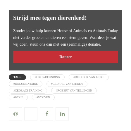
Strijd mee tegen dierenleed!
Zonder jouw hulp kunnen House of Animals en Animals Today
niet verder groeien en dieren een stem geven. Waardeer je wat
wij doen, steun ons dan met een (eenmalige) donatie.
Doneer
TAGS
#CROWDFUNDING
#DIEDERIK VAN LIERE
#DOCUMENTAIRE
#GEDRAG VAN DIEREN
#GEDRAGSTRAINING
#ROBERT VAN TELLINGEN
#WOLF
#WOLVEN