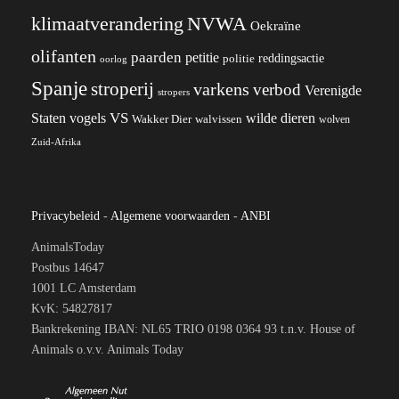
klimaatverandering
NVWA
Oekraïne
olifanten
paarden
petitie
reddingsactie
politie
oorlog
Spanje
stroperij
varkens
verbod
Verenigde
stropers
VS
wilde dieren
Staten
vogels
Wakker Dier
walvissen
wolven
Zuid-Afrika
Privacybeleid
-
Algemene voorwaarden
-
ANBI
AnimalsToday
Postbus 14647
1001 LC Amsterdam
KvK: 54827817
Bankrekening IBAN: NL65 TRIO 0198 0364 93 t.n.v. House of
Animals o.v.v. Animals Today