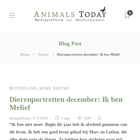
0
Blog Post
Home
Nieuws
Dierenportretten december: Ik ben Melief
BUITENLAND
,
KORT
,
NIEUWS
Dierenportretten december: Ik ben
Melief
AnimalsToday
| 5 12 2016
2 min
2429
“Ik ben niet meer. Begin dit jaar heb ik afscheid genomen van
dit leven. Ik heb een goed leven gehad bij Marc en Lothar, die
alles doen voor de dieren. Ze hebben hun stichting naar mij