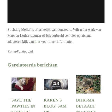
Stichting Melief is afhankelijk van donateurs. Wilt u het werk van
Marc en Lothar steunen of bijvoorbeeld een dier op afstand
adopteren kijk dan
hier
voor meer informatie.
©PiepVandaag.nl
Gerelateerde berichten
SAVE THE
KAREN'S
DIJKSMA
PAWTIES IN
BLOG: SAM
BETAALT