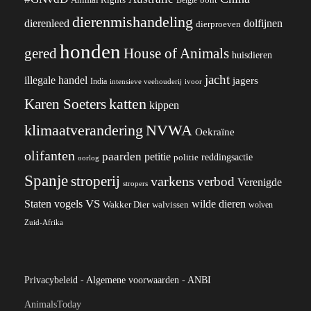
dierenmishandeling
dierenleed
dolfijnen
dierproeven
honden
gered
House of Animals
huisdieren
jacht
illegale handel
jagers
India
ivoor
intensieve veehouderij
katten
Karen Soeters
kippen
klimaatverandering
NVWA
Oekraïne
olifanten
paarden
petitie
reddingsactie
politie
oorlog
Spanje
stroperij
varkens
verbod
Verenigde
stropers
VS
wilde dieren
Staten
vogels
Wakker Dier
walvissen
wolven
Zuid-Afrika
Privacybeleid
-
Algemene voorwaarden
-
ANBI
AnimalsToday