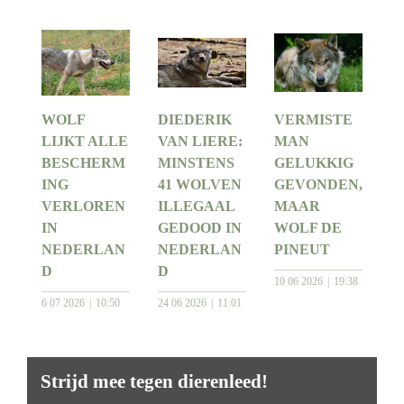
WOLF
DIEDERIK
VERMISTE
LIJKT ALLE
VAN LIERE:
MAN
BESCHERM
MINSTENS
GELUKKIG
ING
41 WOLVEN
GEVONDEN,
VERLOREN
ILLEGAAL
MAAR
IN
GEDOOD IN
WOLF DE
NEDERLAN
NEDERLAN
PINEUT
D
D
10 06 2026
19:38
6 07 2026
10:50
24 06 2026
11:01
Strijd mee tegen dierenleed!