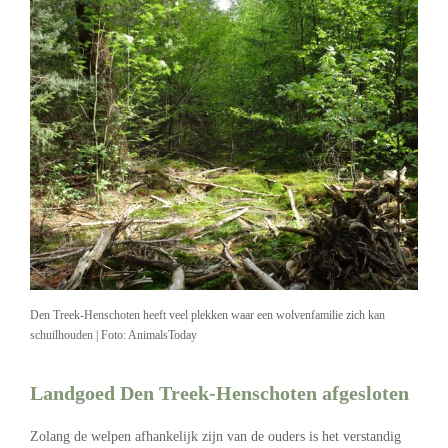
Den Treek-Henschoten heeft veel plekken waar een wolvenfamilie zich kan
schuilhouden | Foto: AnimalsToday
Landgoed Den Treek-Henschoten afgesloten
Zolang de welpen afhankelijk zijn van de ouders is het verstandig