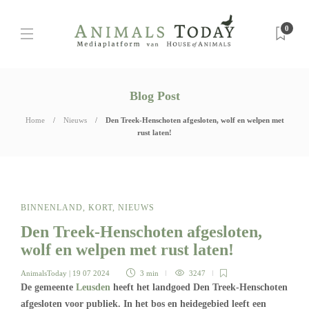
0
Blog Post
Home
Nieuws
Den Treek-Henschoten afgesloten, wolf en welpen met
rust laten!
BINNENLAND
,
KORT
,
NIEUWS
Den Treek-Henschoten afgesloten,
wolf en welpen met rust laten!
AnimalsToday
| 19 07 2024
3 min
3247
De gemeente
Leusden
heeft het landgoed Den Treek-Henschoten
afgesloten voor publiek. In het bos en heidegebied leeft een