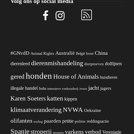
Volg ons op social media
China
#GNvdD
Australië
Animal Rights
België
bont
dierenmishandeling
dierenleed
dolfijnen
dierproeven
honden
gered
House of Animals
huisdieren
jacht
illegale handel
jagers
India
ivoor
intensieve veehouderij
katten
Karen Soeters
kippen
klimaatverandering
NVWA
Oekraïne
olifanten
paarden
petitie
reddingsactie
politie
oorlog
Spanje
stroperij
varkens
verbod
Verenigde
stropers