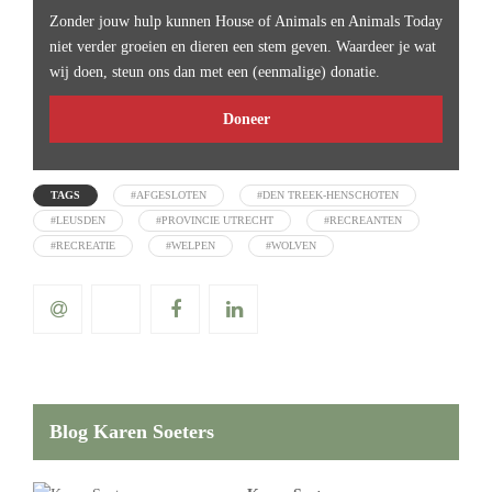
Zonder jouw hulp kunnen House of Animals en Animals Today
niet verder groeien en dieren een stem geven. Waardeer je wat
wij doen, steun ons dan met een (eenmalige) donatie.
Doneer
TAGS
#AFGESLOTEN
#DEN TREEK-HENSCHOTEN
#LEUSDEN
#PROVINCIE UTRECHT
#RECREANTEN
#RECREATIE
#WELPEN
#WOLVEN
Blog Karen Soeters