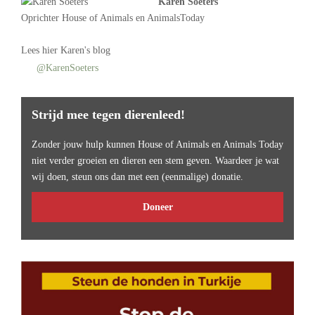
Karen Soeters
Oprichter
House of Animals
en AnimalsToday
Lees
hier Karen's blog
@KarenSoeters
Strijd mee tegen dierenleed!
Zonder jouw hulp kunnen House of Animals en Animals Today
niet verder groeien en dieren een stem geven. Waardeer je wat
wij doen, steun ons dan met een (eenmalige) donatie.
Doneer