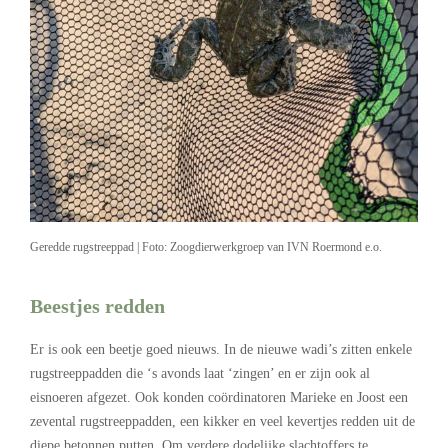
Geredde rugstreeppad | Foto: Zoogdierwerkgroep van IVN Roermond e.o.
Beestjes redden
Er is ook een beetje goed nieuws. In de nieuwe wadi’s zitten enkele
rugstreeppadden die ‘s avonds laat ‘zingen’ en er zijn ook al
eisnoeren afgezet. Ook konden coördinatoren Marieke en Joost een
zevental rugstreeppadden, een kikker en veel kevertjes redden uit de
diepe betonnen putten. Om verdere dodelijke slachtoffers te