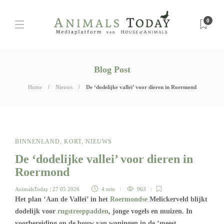
0
Blog Post
Home
Nieuws
De ‘dodelijke vallei’ voor dieren in Roermond
BINNENLAND
,
KORT
,
NIEUWS
De ‘dodelijke vallei’ voor dieren in
Roermond
AnimalsToday
| 27 05 2026
4 min
963
Het plan ‘Aan de Vallei’ in het
Roermondse
Melickerveld blijkt
dodelijk voor
rugstreeppadden
, jonge vogels en muizen. In
voorbereiding op de bouw van woningen in de ‘meest