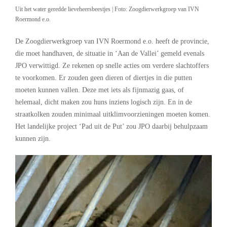
Uit het water geredde lieveheersbeestjes | Foto: Zoogdierwerkgroep van IVN
Roermond e.o.
De Zoogdierwerkgroep van IVN Roermond e.o. heeft de provincie,
die moet handhaven, de situatie in ‘Aan de Vallei’ gemeld evenals
JPO verwittigd. Ze rekenen op snelle acties om verdere slachtoffers
te voorkomen. Er zouden geen dieren of diertjes in die putten
moeten kunnen vallen. Deze met iets als fijnmazig gaas, of
helemaal, dicht maken zou huns inziens logisch zijn. En in de
straatkolken zouden minimaal uitklimvoorzieningen moeten komen.
Het landelijke project ‘Pad uit de Put’ zou JPO daarbij behulpzaam
kunnen zijn.