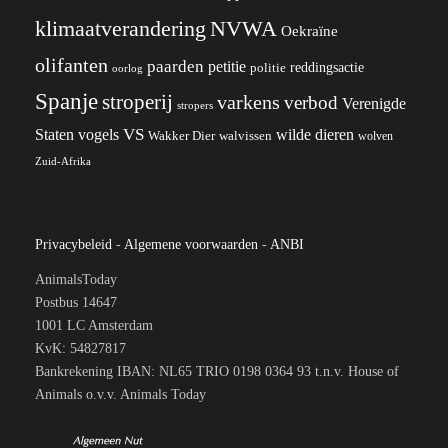
klimaatverandering
NVWA
Oekraïne
olifanten
paarden
petitie
reddingsactie
politie
oorlog
Spanje
stroperij
varkens
verbod
Verenigde
stropers
VS
wilde dieren
Staten
vogels
Wakker Dier
walvissen
wolven
Zuid-Afrika
Privacybeleid
-
Algemene voorwaarden
-
ANBI
AnimalsToday
Postbus 14647
1001 LC Amsterdam
KvK: 54827817
Bankrekening IBAN: NL65 TRIO 0198 0364 93 t.n.v. House of
Animals o.v.v. Animals Today