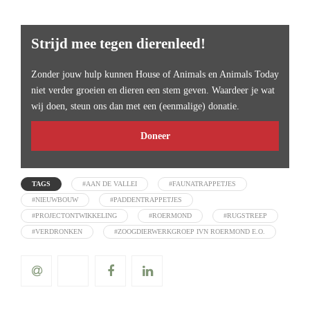
Strijd mee tegen dierenleed!
Zonder jouw hulp kunnen House of Animals en Animals Today
niet verder groeien en dieren een stem geven. Waardeer je wat
wij doen, steun ons dan met een (eenmalige) donatie.
Doneer
TAGS
#AAN DE VALLEI
#FAUNATRAPPETJES
#NIEUWBOUW
#PADDENTRAPPETJES
#PROJECTONTWIKKELING
#ROERMOND
#RUGSTREEP
#VERDRONKEN
#ZOOGDIERWERKGROEP IVN ROERMOND E.O.