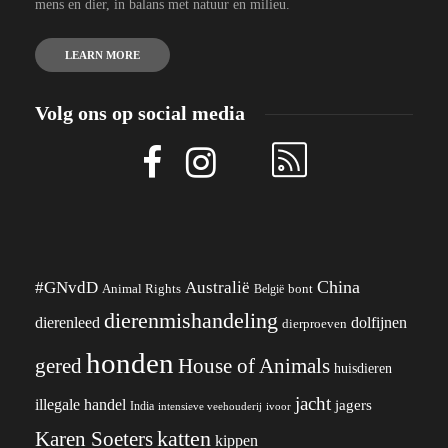
mens en dier, in balans met natuur en milieu.
LEARN MORE
Volg ons op social media
China
#GNvdD
Australië
Animal Rights
België
bont
dierenmishandeling
dierenleed
dolfijnen
dierproeven
honden
gered
House of Animals
huisdieren
jacht
illegale handel
jagers
India
ivoor
intensieve veehouderij
katten
Karen Soeters
kippen