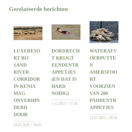
Gerelateerde berichten
LUXERESO
DORDRECH
WATERAFV
RT BIJ
T KRIJGT
OERPUTTE
SAND
EENDENTR
N
RIVER
APPETJES
AMERSFOO
CORRIDOR
(EN DAT IS
RT
IN KENIA
HARD
VOORZIEN
MAG
NODIG)
VAN 200
ONVERHIN
PADDENTR
3 12 2025
17:58
DERD
APPETJES
DOOR
12 03 2025
19:56
24 03 2026
10:45