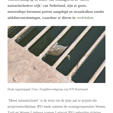
natuurinclusieve wijk’ van Nederland, zijn er grote,
metersdiepe betonnen putten aangelegd en straatkolken zonder
uitklimvoorzieningen, waardoor er dieren in
verdrinken
.
Dode rugstreeppad | Foto: Zoogdierwerkgroep van IVN Roermond
‘Meest natuuinclusief’ is de term om de plan aan te prijzen die
projectontwikkelaar JPO mede namens de woningcorporaties Wonen
Zuid en Wonen Limburg (samen Leigraaf BV) gebruikte richting