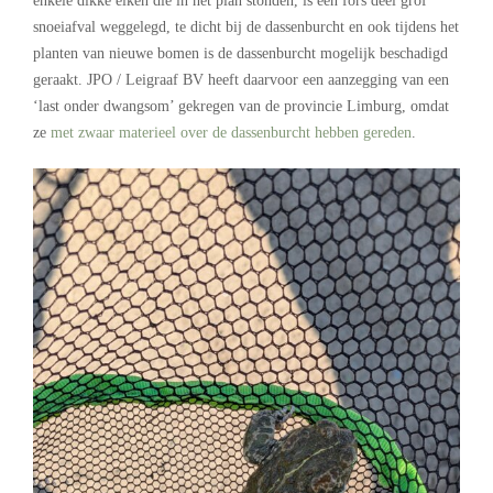
enkele dikke eiken die in het plan stonden, is een fors deel grof
snoeiafval weggelegd, te dicht bij de dassenburcht en ook tijdens het
planten van nieuwe bomen is de dassenburcht mogelijk beschadigd
geraakt. JPO / Leigraaf BV heeft daarvoor een aanzegging van een
‘last onder dwangsom’ gekregen van de provincie Limburg, omdat
ze
met zwaar materieel over de dassenburcht hebben gereden
.