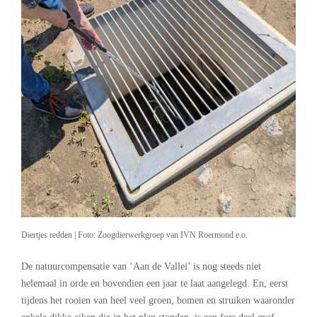
Diertjes redden | Foto: Zoogdierwerkgroep van IVN Roermond e.o.
De natuurcompensatie van ‘Aan de Vallei’ is nog steeds niet
helemaal in orde en bovendien een jaar te laat aangelegd. En, eerst
tijdens het rooien van heel veel groen, bomen en struiken waaronder