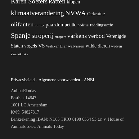
katten
Karen Soeters
kippen
klimaatverandering
NVWA
Oekraïne
olifanten
paarden
petitie
reddingsactie
politie
oorlog
Spanje
stroperij
varkens
verbod
Verenigde
stropers
VS
wilde dieren
Staten
vogels
Wakker Dier
walvissen
wolven
Zuid-Afrika
Privacybeleid
-
Algemene voorwaarden
-
ANBI
AnimalsToday
Postbus 14647
1001 LC Amsterdam
KvK: 54827817
Bankrekening IBAN: NL65 TRIO 0198 0364 93 t.n.v. House of
Animals o.v.v. Animals Today