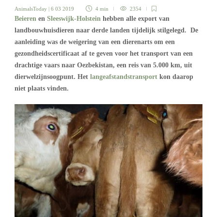
AnimalsToday
| 6 03 2019
4 min
2354
Beieren
en
Sleeswijk-Holstein
hebben alle export van
landbouwhuisdieren naar derde landen tijdelijk stilgelegd. De
aanleiding was de weigering van een dierenarts om een
gezondheidscertificaat af te geven voor het transport van een
drachtige vaars naar Oezbekistan, een reis van 5.000 km, uit
dierwelzijnsoogpunt. Het
langeafstandstransport
kon daarop
niet plaats vinden.