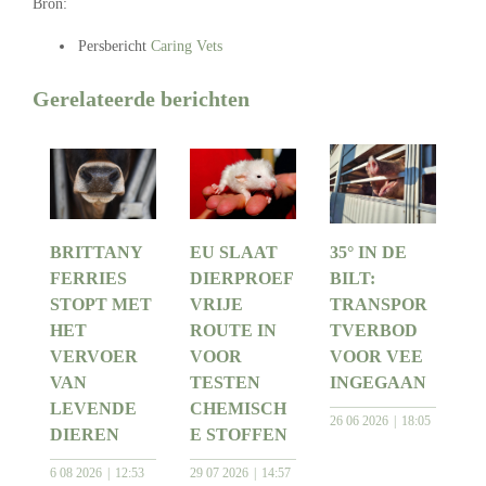
Bron:
Persbericht
Caring Vets
Gerelateerde berichten
BRITTANY
EU SLAAT
35° IN DE
FERRIES
DIERPROEF
BILT:
STOPT MET
VRIJE
TRANSPOR
HET
ROUTE IN
TVERBOD
VERVOER
VOOR
VOOR VEE
VAN
TESTEN
INGEGAAN
LEVENDE
CHEMISCH
26 06 2026
18:05
DIEREN
E STOFFEN
6 08 2026
12:53
29 07 2026
14:57