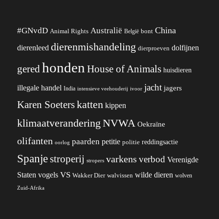
China
#GNvdD
Australië
Animal Rights
België
bont
dierenmishandeling
dierenleed
dolfijnen
dierproeven
honden
gered
House of Animals
huisdieren
jacht
illegale handel
jagers
India
ivoor
intensieve veehouderij
katten
Karen Soeters
kippen
klimaatverandering
NVWA
Oekraïne
olifanten
paarden
petitie
reddingsactie
politie
oorlog
Spanje
stroperij
varkens
verbod
Verenigde
stropers
VS
Staten
vogels
wilde dieren
Wakker Dier
walvissen
wolven
Zuid-Afrika