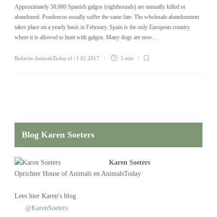
Approximately 50,000 Spanish galgos (sighthounds) are annually killed or
abandoned. Pondencos usually suffer the same fate. The wholesale abandonment
takes place on a yearly basis in February. Spain is the only European country
where it is allowed to hunt with galgos. Many dogs are now…
Redactie AnimalsToday.nl
| 1 02 2017
5 min
Blog Karen Soeters
Karen Soeters
Oprichter
House of Animals
en AnimalsToday
Lees
hier Karen's blog
@KarenSoeters