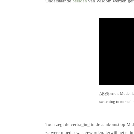
Onderstaande
beelden
van Wisdom werden gefi
.
ARVE
error: Mode: l
switching to normal
.
Toch zegt de vertraging in de aankomst op Midw
ze weer moeder was geworden, terwijl het ei 