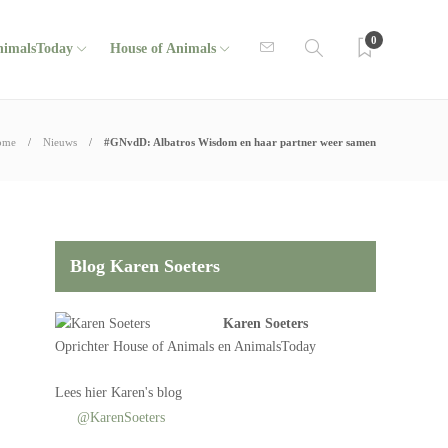
0
nimalsToday
House of Animals
ome
Nieuws
#GNvdD: Albatros Wisdom en haar partner weer samen
Blog Karen Soeters
Karen Soeters
Oprichter
House of Animals
en AnimalsToday
Lees
hier Karen's blog
@KarenSoeters