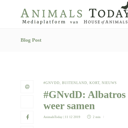
Blog Post
#GNVDD
,
BUITENLAND
,
KORT
,
NIEUWS
#GNvdD: Albatros 
weer samen
AnimalsToday
| 11 12 2019
2 min