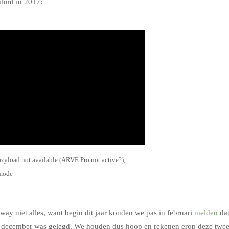
lmd in 2017:
azyload not available (ARVE Pro not active?),
 mode
ay niet alles, want begin dit jaar konden we pas in februari
melden
da
in december was gelegd. We houden dus hoop en rekenen erop deze twe