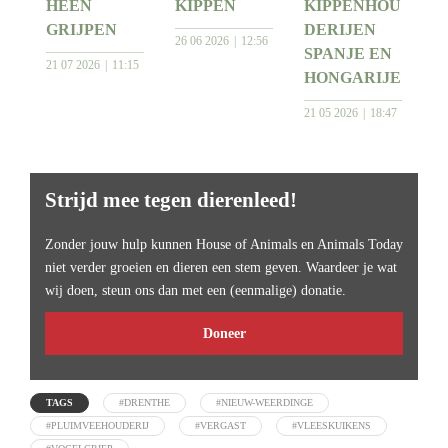
HEEN
KIPPEN
KIPPENHOU
GRIJPEN
DERIJEN
26 06 2026
12:56
SPANJE EN
21 07 2026
11:15
HONGARIJE
21 05 2026
18:47
Strijd mee tegen dierenleed!
Zonder jouw hulp kunnen House of Animals en Animals Today
niet verder groeien en dieren een stem geven. Waardeer je wat
wij doen, steun ons dan met een (eenmalige) donatie.
Doneer
TAGS
#DRENTHE
#NIEUW-WEERDINGE
#PLUIMVEEHOUDERIJ
#VERGAST
#VLEESKUIKENS