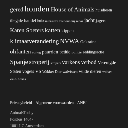
honden
gered
House of Animals
huisdieren
jacht
illegale handel
jagers
India
ivoor
intensieve veehouderij
katten
Karen Soeters
kippen
klimaatverandering
NVWA
Oekraïne
olifanten
paarden
petitie
reddingsactie
politie
oorlog
Spanje
stroperij
varkens
verbod
Verenigde
stropers
VS
wilde dieren
Staten
vogels
Wakker Dier
walvissen
wolven
Zuid-Afrika
Privacybeleid
-
Algemene voorwaarden
-
ANBI
AnimalsToday
Postbus 14647
1001 LC Amsterdam