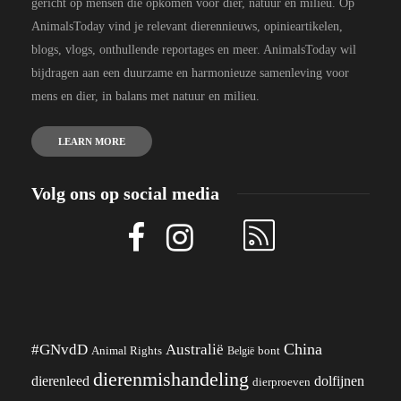
gericht op mensen die opkomen voor dier, natuur en milieu. Op
AnimalsToday vind je relevant dierennieuws, opinieartikelen,
blogs, vlogs, onthullende reportages en meer. AnimalsToday wil
bijdragen aan een duurzame en harmonieuze samenleving voor
mens en dier, in balans met natuur en milieu.
LEARN MORE
Volg ons op social media
China
#GNvdD
Australië
Animal Rights
België
bont
dierenmishandeling
dierenleed
dolfijnen
dierproeven