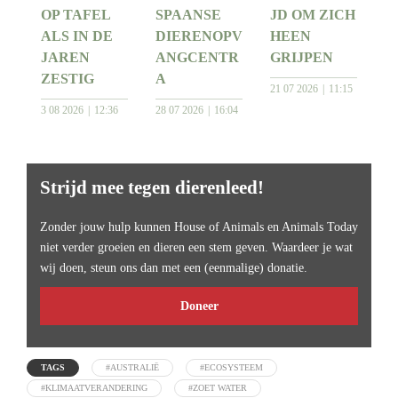
OP TAFEL
SPAANSE
JD OM ZICH
ALS IN DE
DIERENOPV
HEEN
JAREN
ANGCENTR
GRIJPEN
ZESTIG
A
21 07 2026
11:15
3 08 2026
12:36
28 07 2026
16:04
Strijd mee tegen dierenleed!
Zonder jouw hulp kunnen House of Animals en Animals Today
niet verder groeien en dieren een stem geven. Waardeer je wat
wij doen, steun ons dan met een (eenmalige) donatie.
Doneer
TAGS
#AUSTRALIË
#ECOSYSTEEM
#KLIMAATVERANDERING
#ZOET WATER