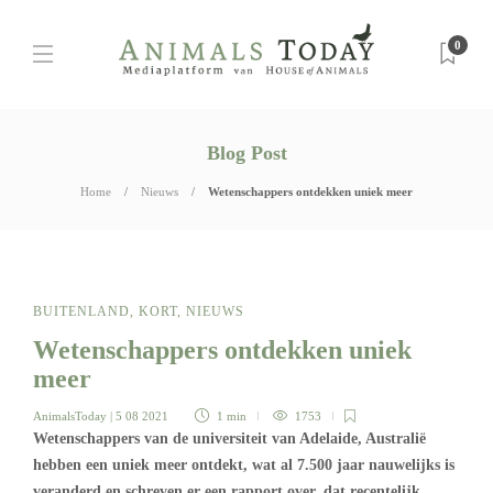
0
Blog Post
Home
Nieuws
Wetenschappers ontdekken uniek meer
BUITENLAND
,
KORT
,
NIEUWS
Wetenschappers ontdekken uniek
meer
AnimalsToday
| 5 08 2021
1 min
1753
Wetenschappers van de universiteit van Adelaide, Australië
hebben een uniek meer ontdekt, wat al 7.500 jaar nauwelijks is
veranderd en schreven er een rapport over, dat recentelijk