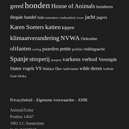
honden
gered
House of Animals
huisdieren
jacht
illegale handel
jagers
India
ivoor
intensieve veehouderij
katten
Karen Soeters
kippen
klimaatverandering
NVWA
Oekraïne
olifanten
paarden
petitie
reddingsactie
politie
oorlog
Spanje
stroperij
varkens
verbod
Verenigde
stropers
VS
wilde dieren
Staten
vogels
Wakker Dier
walvissen
wolven
Zuid-Afrika
Privacybeleid
-
Algemene voorwaarden
-
ANBI
AnimalsToday
Postbus 14647
1001 LC Amsterdam