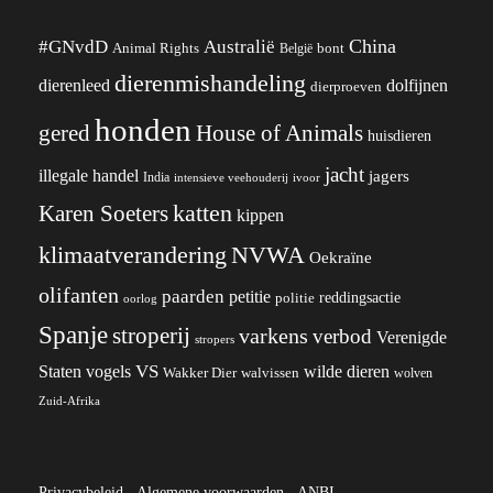
China
#GNvdD
Australië
Animal Rights
België
bont
dierenmishandeling
dierenleed
dolfijnen
dierproeven
honden
gered
House of Animals
huisdieren
jacht
illegale handel
jagers
India
ivoor
intensieve veehouderij
katten
Karen Soeters
kippen
klimaatverandering
NVWA
Oekraïne
olifanten
paarden
petitie
reddingsactie
politie
oorlog
Spanje
stroperij
varkens
verbod
Verenigde
stropers
VS
wilde dieren
Staten
vogels
Wakker Dier
walvissen
wolven
Zuid-Afrika
Privacybeleid
-
Algemene voorwaarden
-
ANBI