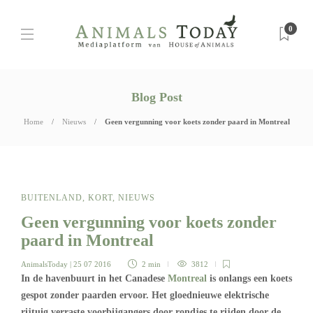
0
Blog Post
Home
Nieuws
Geen vergunning voor koets zonder paard in Montreal
BUITENLAND
,
KORT
,
NIEUWS
Geen vergunning voor koets zonder
paard in Montreal
AnimalsToday
| 25 07 2016
2 min
3812
In de havenbuurt in het Canadese
Montreal
is onlangs een koets
gespot zonder paarden ervoor. Het gloednieuwe elektrische
rijtuig verraste voorbijgangers door rondjes te rijden door de