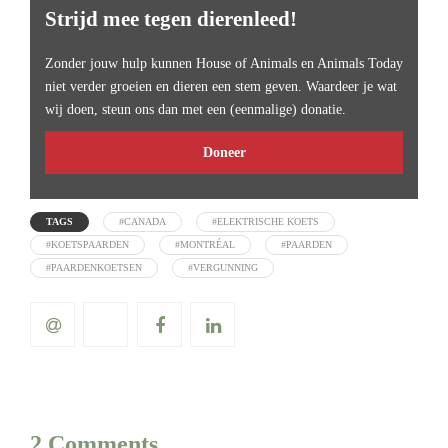
Strijd mee tegen dierenleed!
Zonder jouw hulp kunnen House of Animals en Animals Today
niet verder groeien en dieren een stem geven. Waardeer je wat
wij doen, steun ons dan met een (eenmalige) donatie.
Doneer
TAGS
#CANADA
#ELEKTRISCHE KOETS
#KOETSPAARDEN
#MONTRÉAL
#PAARDEN
#PAARDENKOETSEN
#VERGUNNING
2 Comments