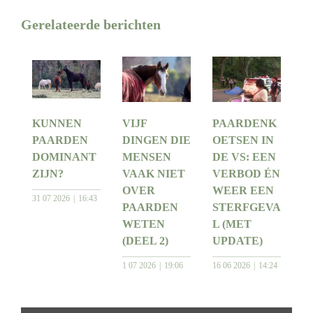
Gerelateerde berichten
KUNNEN
VIJF
PAARDENK
PAARDEN
DINGEN DIE
OETSEN IN
DOMINANT
MENSEN
DE VS: EEN
ZIJN?
VAAK NIET
VERBOD ÉN
OVER
WEER EEN
31 07 2026
16:43
PAARDEN
STERFGEVA
WETEN
L (MET
(DEEL 2)
UPDATE)
1 07 2026
19:06
16 06 2026
14:24