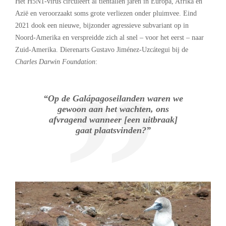
Het H5N1-virus circuleert al tientallen jaren in Europa, Afrika en
Azië en veroorzaakt soms grote verliezen onder pluimvee. Eind
2021 dook een nieuwe, bijzonder agressieve subvariant op in
Noord-Amerika en verspreidde zich al snel – voor het eerst – naar
Zuid-Amerika. Dierenarts Gustavo Jiménez-Uzcátegui bij de
Charles Darwin Foundation
:
“Op de Galápagoseilanden waren we
gewoon aan het wachten, ons
afvragend wanneer [een uitbraak]
gaat plaatsvinden?”
.