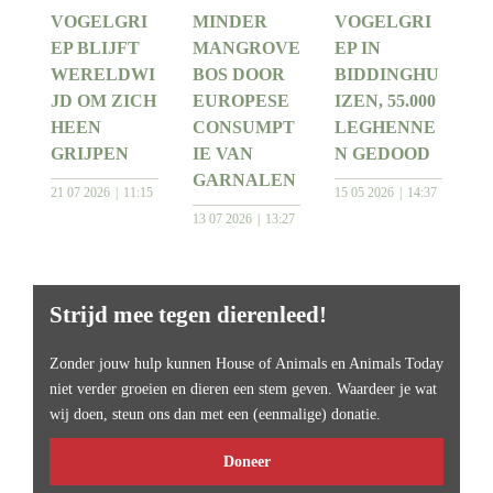
VOGELGRI
MINDER
VOGELGRI
EP BLIJFT
MANGROVE
EP IN
WERELDWI
BOS DOOR
BIDDINGHU
JD OM ZICH
EUROPESE
IZEN, 55.000
HEEN
CONSUMPT
LEGHENNE
GRIJPEN
IE VAN
N GEDOOD
GARNALEN
21 07 2026
11:15
15 05 2026
14:37
13 07 2026
13:27
Strijd mee tegen dierenleed!
Zonder jouw hulp kunnen House of Animals en Animals Today
niet verder groeien en dieren een stem geven. Waardeer je wat
wij doen, steun ons dan met een (eenmalige) donatie.
Doneer