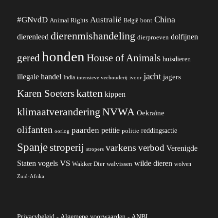
China
#GNvdD
Australië
Animal Rights
België
bont
dierenmishandeling
dierenleed
dolfijnen
dierproeven
honden
gered
House of Animals
huisdieren
jacht
illegale handel
jagers
India
ivoor
intensieve veehouderij
katten
Karen Soeters
kippen
klimaatverandering
NVWA
Oekraïne
olifanten
paarden
petitie
reddingsactie
politie
oorlog
Spanje
stroperij
varkens
verbod
Verenigde
stropers
VS
wilde dieren
Staten
vogels
Wakker Dier
walvissen
wolven
Zuid-Afrika
Privacybeleid
-
Algemene voorwaarden
-
ANBI