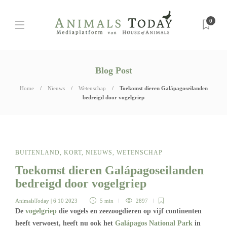
0
Blog Post
Home
Nieuws
Wetenschap
Toekomst dieren Galápagoseilanden
bedreigd door vogelgriep
BUITENLAND
,
KORT
,
NIEUWS
,
WETENSCHAP
Toekomst dieren Galápagoseilanden
bedreigd door vogelgriep
AnimalsToday
| 6 10 2023
5 min
2897
De
vogelgriep
die vogels en zeezoogdieren op vijf continenten
heeft verwoest, heeft nu ook het
Galápagos National Park
in