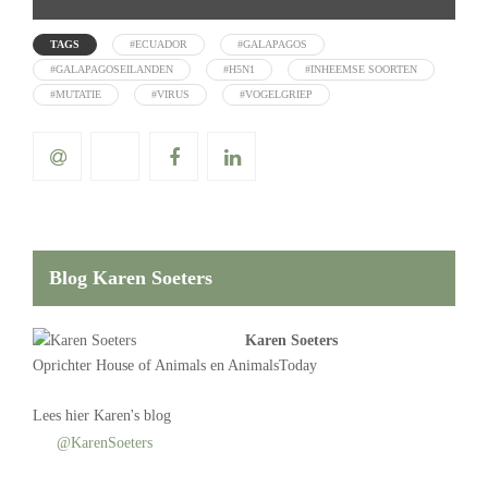
TAGS
#ECUADOR
#GALAPAGOS
#GALAPAGOSEILANDEN
#H5N1
#INHEEMSE SOORTEN
#MUTATIE
#VIRUS
#VOGELGRIEP
Blog Karen Soeters
Karen Soeters
Oprichter
House of Animals
en AnimalsToday
Lees
hier Karen's blog
@KarenSoeters