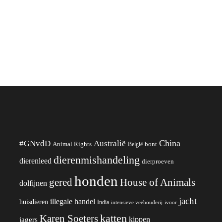
China
#GNvdD
Australië
Animal Rights
België
bont
dierenmishandeling
dierenleed
dierproeven
honden
gered
House of Animals
dolfijnen
jacht
illegale handel
huisdieren
India
ivoor
intensieve veehouderij
katten
Karen Soeters
kippen
jagers