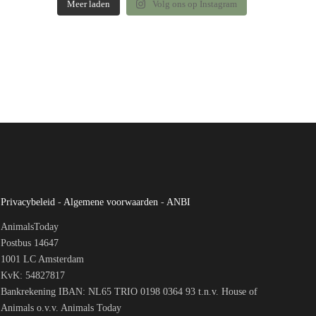
Meer laden
Volg ons op Instagram
Privacybeleid
-
Algemene voorwaarden
-
ANBI
AnimalsToday
Postbus 14647
1001 LC Amsterdam
KvK: 54827817
Bankrekening IBAN: NL65 TRIO 0198 0364 93 t.n.v. House of
Animals o.v.v. Animals Today