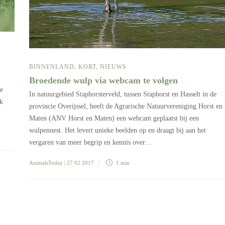
BINNENLAND
,
KORT
,
NIEUWS
Broedende wulp via webcam te volgen
le
In natuurgebied Staphorsterveld, tussen Staphorst en Hasselt in de
ek
provincie Overijssel, heeft de Agrarische Natuurvereniging Horst en
Maten (ANV Horst en Maten) een webcam geplaatst bij een
wulpennest. Het levert unieke beelden op en draagt bij aan het
vergaren van meer begrip en kennis over…
AnimalsToday
| 27 02 2017
1 min