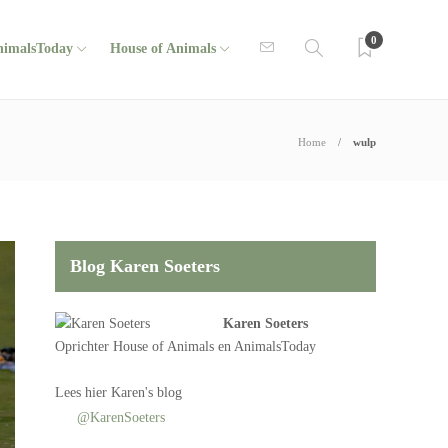
0
nimalsToday
House of Animals
Home
wulp
Blog Karen Soeters
Karen Soeters
Oprichter
House of Animals
en AnimalsToday
Lees
hier Karen's blog
@KarenSoeters