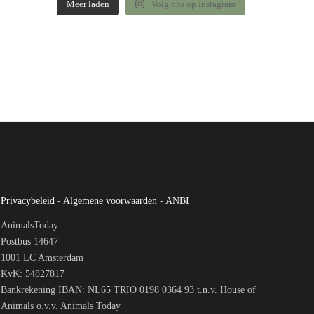
Meer laden
Volg ons op Instagram
Privacybeleid
-
Algemene voorwaarden
-
ANBI
AnimalsToday
Postbus 14647
1001 LC Amsterdam
KvK: 54827817
Bankrekening IBAN: NL65 TRIO 0198 0364 93 t.n.v. House of
Animals o.v.v. Animals Today