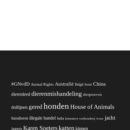
China
#GNvdD
Australië
Animal Rights
België
bont
dierenmishandeling
dierenleed
dierproeven
honden
gered
House of Animals
dolfijnen
jacht
illegale handel
huisdieren
India
ivoor
intensieve veehouderij
katten
Karen Soeters
kippen
jagers