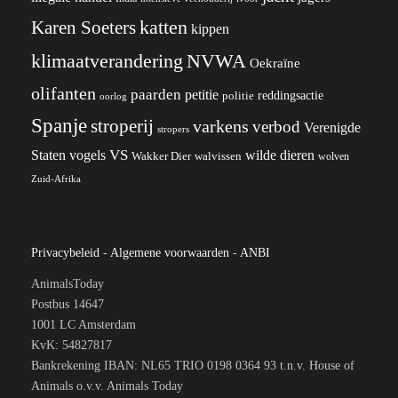
katten
Karen Soeters
kippen
klimaatverandering
NVWA
Oekraïne
olifanten
paarden
petitie
reddingsactie
politie
oorlog
Spanje
stroperij
varkens
verbod
Verenigde
stropers
VS
Staten
vogels
wilde dieren
Wakker Dier
walvissen
wolven
Zuid-Afrika
Privacybeleid
-
Algemene voorwaarden
-
ANBI
AnimalsToday
Postbus 14647
1001 LC Amsterdam
KvK: 54827817
Bankrekening IBAN: NL65 TRIO 0198 0364 93 t.n.v. House of
Animals o.v.v. Animals Today