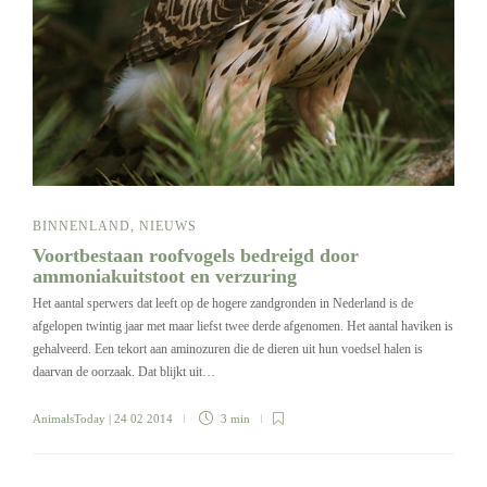
BINNENLAND
,
NIEUWS
Voortbestaan roofvogels bedreigd door
ammoniakuitstoot en verzuring
Het aantal sperwers dat leeft op de hogere zandgronden in Nederland is de
afgelopen twintig jaar met maar liefst twee derde afgenomen. Het aantal haviken is
gehalveerd. Een tekort aan aminozuren die de dieren uit hun voedsel halen is
daarvan de oorzaak. Dat blijkt uit…
AnimalsToday
| 24 02 2014
3 min