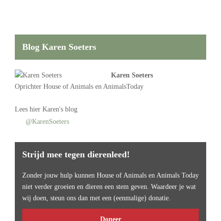
Blog Karen Soeters
Karen Soeters
Oprichter
House of Animals
en AnimalsToday
Lees
hier Karen's blog
@KarenSoeters
Strijd mee tegen dierenleed!
Zonder jouw hulp kunnen House of Animals en Animals Today
niet verder groeien en dieren een stem geven. Waardeer je wat
wij doen, steun ons dan met een (eenmalige) donatie.
Doneer