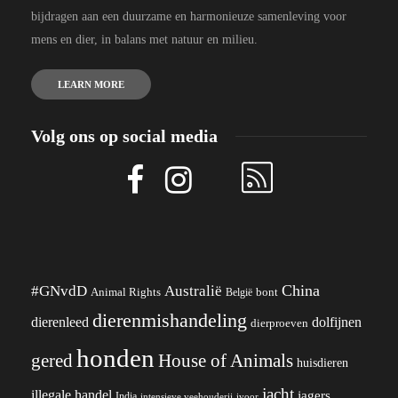
bijdragen aan een duurzame en harmonieuze samenleving voor
mens en dier, in balans met natuur en milieu.
LEARN MORE
Volg ons op social media
China
#GNvdD
Australië
Animal Rights
België
bont
dierenmishandeling
dierenleed
dolfijnen
dierproeven
honden
gered
House of Animals
huisdieren
jacht
illegale handel
jagers
India
ivoor
intensieve veehouderij