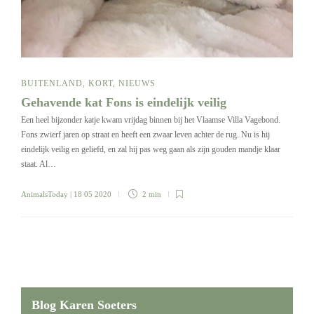
BUITENLAND
,
KORT
,
NIEUWS
Gehavende kat Fons is eindelijk veilig
Een heel bijzonder katje kwam vrijdag binnen bij het Vlaamse Villa Vagebond.
Fons zwierf jaren op straat en heeft een zwaar leven achter de rug. Nu is hij
eindelijk veilig en geliefd, en zal hij pas weg gaan als zijn gouden mandje klaar
staat. Al…
AnimalsToday
| 18 05 2020
2 min
Blog Karen Soeters