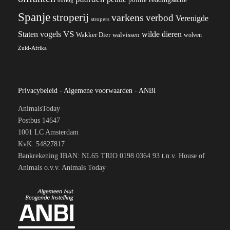
politie
oorlog
Spanje
stroperij
varkens
verbod
Verenigde
stropers
VS
wilde dieren
Staten
vogels
Wakker Dier
walvissen
wolven
Zuid-Afrika
Privacybeleid
-
Algemene voorwaarden
-
ANBI
AnimalsToday
Postbus 14647
1001 LC Amsterdam
KvK: 54827817
Bankrekening IBAN: NL65 TRIO 0198 0364 93 t.n.v. House of
Animals o.v.v. Animals Today