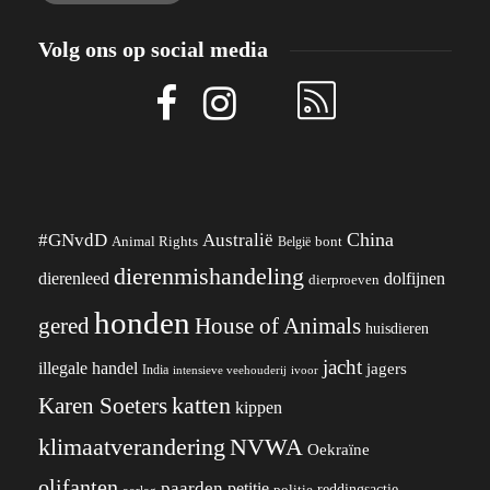
Volg ons op social media
China
#GNvdD
Australië
Animal Rights
België
bont
dierenmishandeling
dierenleed
dolfijnen
dierproeven
honden
gered
House of Animals
huisdieren
jacht
illegale handel
jagers
India
ivoor
intensieve veehouderij
katten
Karen Soeters
kippen
klimaatverandering
NVWA
Oekraïne
olifanten
paarden
petitie
reddingsactie