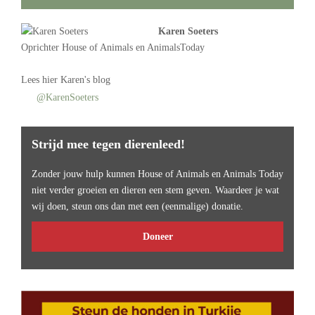
Karen Soeters
Oprichter
House of Animals
en AnimalsToday
Lees
hier Karen's blog
@KarenSoeters
Strijd mee tegen dierenleed!
Zonder jouw hulp kunnen House of Animals en Animals Today
niet verder groeien en dieren een stem geven. Waardeer je wat
wij doen, steun ons dan met een (eenmalige) donatie.
Doneer