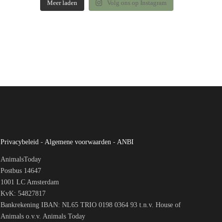
Meer laden
Volg ons op Instagram
Privacybeleid
-
Algemene voorwaarden
-
ANBI
AnimalsToday
Postbus 14647
1001 LC Amsterdam
KvK: 54827817
Bankrekening IBAN: NL65 TRIO 0198 0364 93 t.n.v. House of
Animals o.v.v. Animals Today