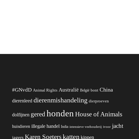
China
#GNvdD
Australië
Animal Rights
België
bont
dierenmishandeling
dierenleed
dierproeven
honden
gered
House of Animals
dolfijnen
jacht
illegale handel
huisdieren
India
ivoor
intensieve veehouderij
katten
Karen Soeters
kippen
jagers