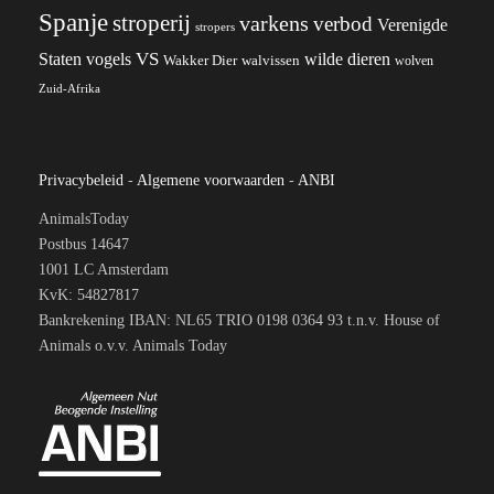
Spanje
stroperij
varkens
verbod
Verenigde
stropers
VS
wilde dieren
Staten
vogels
Wakker Dier
walvissen
wolven
Zuid-Afrika
Privacybeleid
-
Algemene voorwaarden
-
ANBI
AnimalsToday
Postbus 14647
1001 LC Amsterdam
KvK: 54827817
Bankrekening IBAN: NL65 TRIO 0198 0364 93 t.n.v. House of
Animals o.v.v. Animals Today