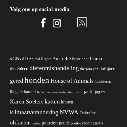
Volg ons op social media
China
#GNvdD
Australië
Animal Rights
België
bont
dierenmishandeling
dierenleed
dolfijnen
dierproeven
honden
gered
House of Animals
huisdieren
jacht
illegale handel
jagers
India
ivoor
intensieve veehouderij
katten
Karen Soeters
kippen
klimaatverandering
NVWA
Oekraïne
olifanten
paarden
petitie
reddingsactie
politie
oorlog