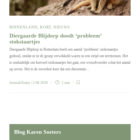
BINNENLAND
,
KORT
,
NIEUWS
Diergaarde Blijdorp doodt ‘probleem’
stokstaartjes
Diergaarde Blijdorp in Rotterdam heeft een aantal ‘probleem’ stokstaartjes
gedood, omdat ze in de groep verwikkeld waren in een strijd om territorium. Het
is onduidelijk om hoeveel stokstaartjes het gaat; een woordvoerder schat het aantal
op zeven. Het is de zoveelste keer dat een dierentuin…
AnimalsToday
| 2 06 2026
2 min
Blog Karen Soeters