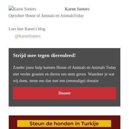
Karen Soeters
Oprichter
House of Animals
en AnimalsToday
Lees
hier Karen's blog
@KarenSoeters
Strijd mee tegen dierenleed!
Zonder jouw hulp kunnen House of Animals en Animals Today
niet verder groeien en dieren een stem geven. Waardeer je wat
wij doen, steun ons dan met een (eenmalige) donatie.
Doneer