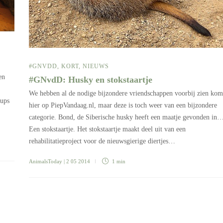
#GNVDD
,
KORT
,
NIEUWS
en
#GNvdD: Husky en stokstaartje
We hebben al de nodige bijzondere vriendschappen voorbij zien ko
pups
hier op PiepVandaag.nl, maar deze is toch weer van een bijzondere
categorie. Bond, de Siberische husky heeft een maatje gevonden in
Een stokstaartje. Het stokstaartje maakt deel uit van een
rehabilitatieproject voor de nieuwsgierige diertjes…
AnimalsToday
| 2 05 2014
1 min