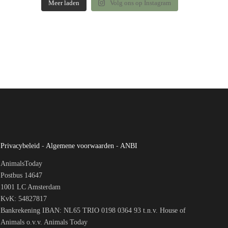
Meer laden
Volg ons op Instagram
Privacybeleid
-
Algemene voorwaarden
-
ANBI
AnimalsToday
Postbus 14647
1001 LC Amsterdam
KvK: 54827817
Bankrekening IBAN: NL65 TRIO 0198 0364 93 t.n.v. House of
Animals o.v.v. Animals Today