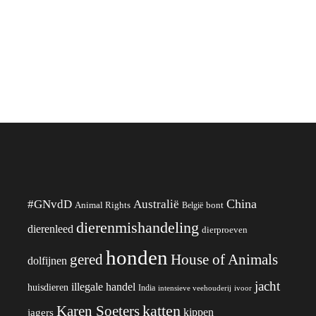
China
#GNvdD
Australië
Animal Rights
België
bont
dierenmishandeling
dierenleed
dierproeven
honden
gered
House of Animals
dolfijnen
jacht
illegale handel
huisdieren
India
ivoor
intensieve veehouderij
katten
Karen Soeters
kippen
jagers