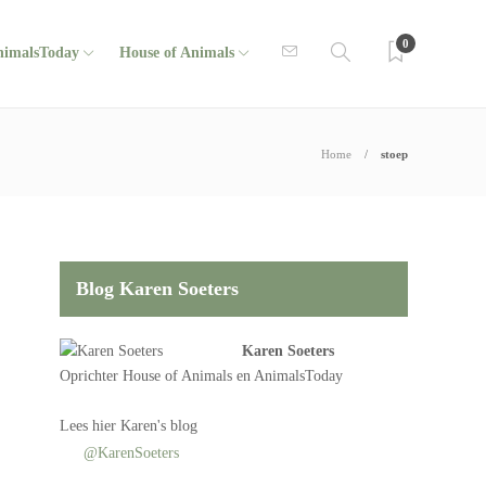
0
nimalsToday
House of Animals
Home
stoep
Blog Karen Soeters
Karen Soeters
Oprichter
House of Animals
en AnimalsToday
Lees
hier Karen's blog
@KarenSoeters