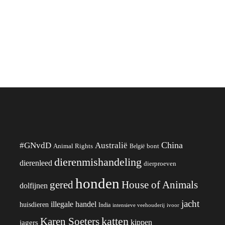
China
#GNvdD
Australië
Animal Rights
België
bont
dierenmishandeling
dierenleed
dierproeven
honden
gered
House of Animals
dolfijnen
jacht
illegale handel
huisdieren
India
ivoor
intensieve veehouderij
katten
Karen Soeters
kippen
jagers