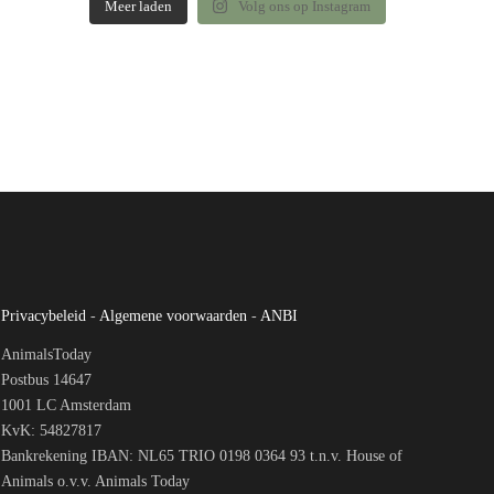
Meer laden
Volg ons op Instagram
Privacybeleid
-
Algemene voorwaarden
-
ANBI
AnimalsToday
Postbus 14647
1001 LC Amsterdam
KvK: 54827817
Bankrekening IBAN: NL65 TRIO 0198 0364 93 t.n.v. House of
Animals o.v.v. Animals Today