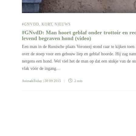
#GNVDD
,
KORT
,
NIEUWS
#GNvdD: Man hoort geblaf onder trottoir en re
levend begraven hond (video)
Een man in de Russische plaats Voronezj stond raar te kijken toen 
over de stoep voor een gebouw liep en geblaf hoorde. Hij zag nam
nergens een hond. Wel viel het de man op dat een stukje van de st
vlak vóór de ingang…
AnimalsToday
| 30 09 2015
2 min