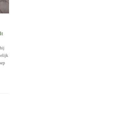
dt
hij
elijk
oep