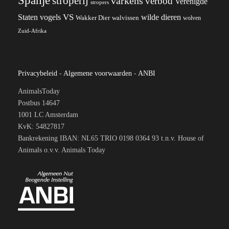
Spanje
stroperij
varkens
verbod
Verenigde
stropers
VS
wilde dieren
Staten
vogels
Wakker Dier
walvissen
wolven
Zuid-Afrika
Privacybeleid
-
Algemene voorwaarden
-
ANBI
AnimalsToday
Postbus 14647
1001 LC Amsterdam
KvK: 54827817
Bankrekening IBAN: NL65 TRIO 0198 0364 93 t.n.v. House of
Animals o.v.v. Animals Today