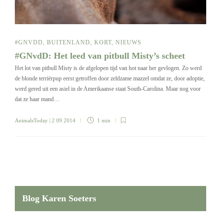
#GNVDD
,
BUITENLAND
,
KORT
,
NIEUWS
#GNvdD: Het leed van pitbull Misty’s scheet
Het lot van pitbull Misty is de afgelopen tijd van hot naar her gevlogen. Zo werd
de blonde terriërpup eerst getroffen door zeldzame mazzel omdat ze, door adoptie,
werd gered uit een asiel in de Amerikaanse staat South-Carolina. Maar nog voor
dat ze haar mand…
AnimalsToday
| 2 09 2014
1 min
Blog Karen Soeters