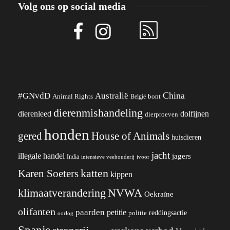
Volg ons op social media
China
#GNvdD
Australië
Animal Rights
België
bont
dierenmishandeling
dierenleed
dolfijnen
dierproeven
honden
gered
House of Animals
huisdieren
jacht
illegale handel
jagers
India
ivoor
intensieve veehouderij
katten
Karen Soeters
kippen
klimaatverandering
NVWA
Oekraïne
olifanten
paarden
petitie
reddingsactie
politie
oorlog