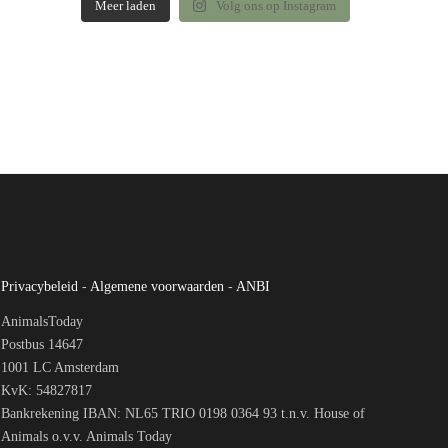
Meer laden
Volg ons op Instagram
Privacybeleid
-
Algemene voorwaarden
-
ANBI
AnimalsToday
Postbus 14647
1001 LC Amsterdam
KvK: 54827817
Bankrekening IBAN: NL65 TRIO 0198 0364 93 t.n.v. House of
Animals o.v.v. Animals Today