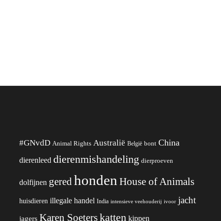
China
#GNvdD
Australië
Animal Rights
België
bont
dierenmishandeling
dierenleed
dierproeven
honden
gered
House of Animals
dolfijnen
jacht
illegale handel
huisdieren
India
ivoor
intensieve veehouderij
katten
Karen Soeters
kippen
jagers