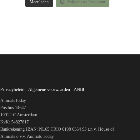
Meer laden
Volg ons op Instagram
Privacybeleid
-
Algemene voorwaarden
-
ANBI
AnimalsToday
Postbus 14647
1001 LC Amsterdam
KvK: 54827817
Bankrekening IBAN: NL65 TRIO 0198 0364 93 t.n.v. House of
Animals o.v.v. Animals Today