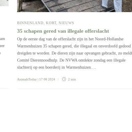
BINNENLAND
,
KORT
,
NIEUWS
35 schapen gered van illegale offerslacht
ram
Op de eerste dag van de offerslacht zijn in het Noord-Hollandse
eer
Warmenhuizen 35 schapen gered, die illegaal en onverdoofd gedood
n
dreigden te worden. De dieren zijn naar opvangen gebracht, zo meld
Comité Dierennoodhulp. De NVWA ontdekte zondag een illegale
slachterij op een boerderij in Warmenhuizen….
AnimalsToday
| 17 06 2024
2 min