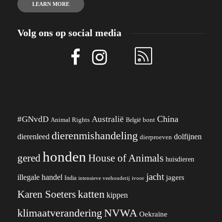
LEARN MORE
Volg ons op social media
China
#GNvdD
Australië
Animal Rights
België
bont
dierenmishandeling
dierenleed
dolfijnen
dierproeven
honden
gered
House of Animals
huisdieren
jacht
illegale handel
jagers
India
ivoor
intensieve veehouderij
katten
Karen Soeters
kippen
klimaatverandering
NVWA
Oekraïne