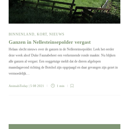
BINNENLAND
,
KORT
,
NIEUWS
Ganzen in Nellesteinsepolder vergast
Helaas slecht nieuws over de ganzen in de Nellesteinsepolder. Leek het eerder
deze week alsof Duke Faunabeheer een verkennende ronde maakte. Nu blijken
alle ganzen al vergast. Een ooggetuige meldt dat de dieren afgelopen
maandagavond richting de Botshol zijn opgejaagd en daar gevangen zijn gezet in
vermoedelijk…
AnimalsToday
| 5 08 2021
1 min