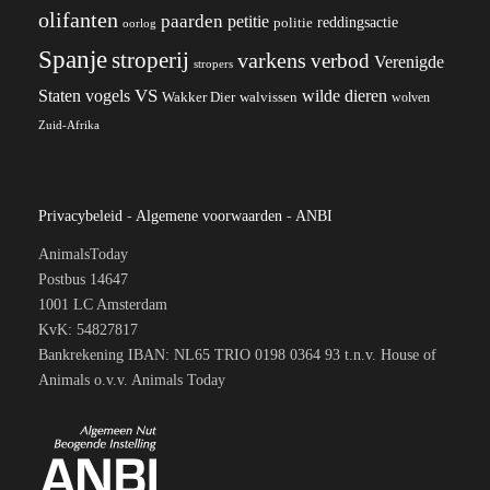
olifanten
paarden
petitie
reddingsactie
politie
oorlog
Spanje
stroperij
varkens
verbod
Verenigde
stropers
VS
wilde dieren
Staten
vogels
Wakker Dier
walvissen
wolven
Zuid-Afrika
Privacybeleid
-
Algemene voorwaarden
-
ANBI
AnimalsToday
Postbus 14647
1001 LC Amsterdam
KvK: 54827817
Bankrekening IBAN: NL65 TRIO 0198 0364 93 t.n.v. House of
Animals o.v.v. Animals Today