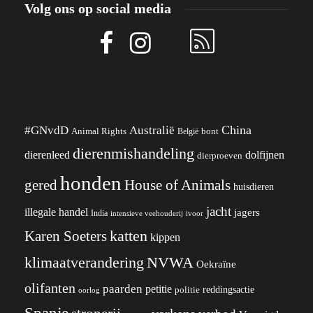
Volg ons op social media
China
#GNvdD
Australië
Animal Rights
België
bont
dierenmishandeling
dierenleed
dolfijnen
dierproeven
honden
gered
House of Animals
huisdieren
jacht
illegale handel
jagers
India
ivoor
intensieve veehouderij
katten
Karen Soeters
kippen
klimaatverandering
NVWA
Oekraïne
olifanten
paarden
petitie
reddingsactie
politie
oorlog