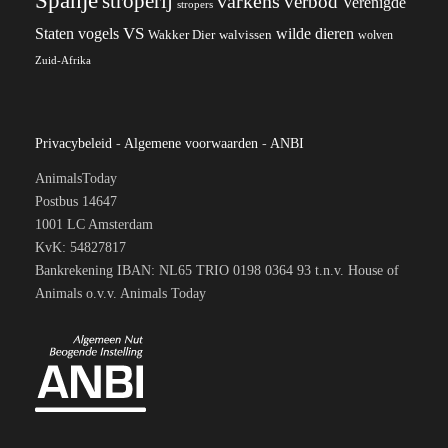
Spanje
stroperij
varkens
verbod
Verenigde
stropers
VS
Staten
vogels
wilde dieren
Wakker Dier
walvissen
wolven
Zuid-Afrika
Privacybeleid
-
Algemene voorwaarden
-
ANBI
AnimalsToday
Postbus 14647
1001 LC Amsterdam
KvK: 54827817
Bankrekening IBAN: NL65 TRIO 0198 0364 93 t.n.v. House of
Animals o.v.v. Animals Today