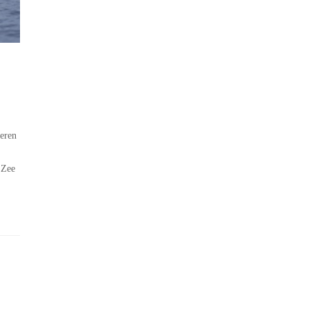
teren
 Zee