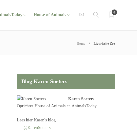
0
nimalsToday
House of Animals
Home
Ligurische Zee
Blog Karen Soeters
Karen Soeters
Oprichter
House of Animals
en AnimalsToday
Lees
hier Karen's blog
@KarenSoeters