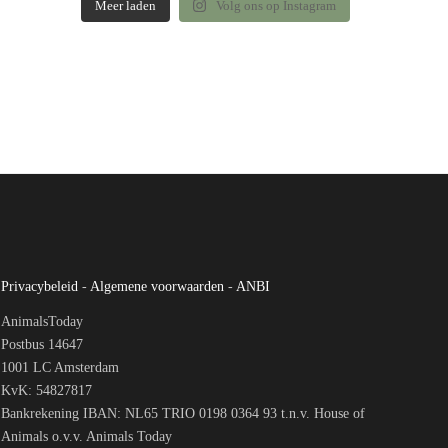
Meer laden
Volg ons op Instagram
Privacybeleid
-
Algemene voorwaarden
-
ANBI
AnimalsToday
Postbus 14647
1001 LC Amsterdam
KvK: 54827817
Bankrekening IBAN: NL65 TRIO 0198 0364 93 t.n.v. House of
Animals o.v.v. Animals Today