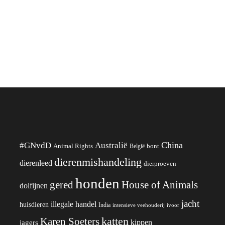
China
#GNvdD
Australië
Animal Rights
België
bont
dierenmishandeling
dierenleed
dierproeven
honden
gered
House of Animals
dolfijnen
jacht
illegale handel
huisdieren
India
ivoor
intensieve veehouderij
katten
Karen Soeters
kippen
jagers