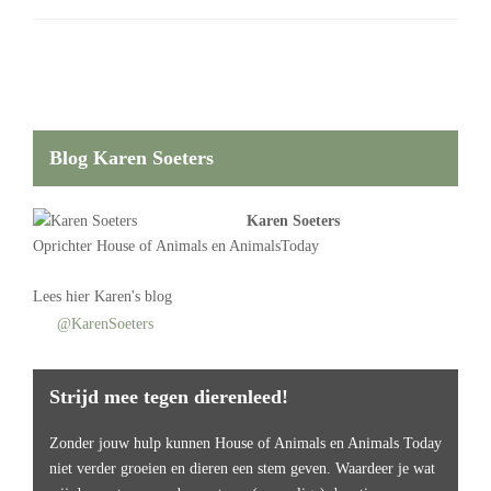
Blog Karen Soeters
Karen Soeters
Oprichter
House of Animals
en AnimalsToday
Lees
hier Karen's blog
@KarenSoeters
Strijd mee tegen dierenleed!
Zonder jouw hulp kunnen House of Animals en Animals Today
niet verder groeien en dieren een stem geven. Waardeer je wat