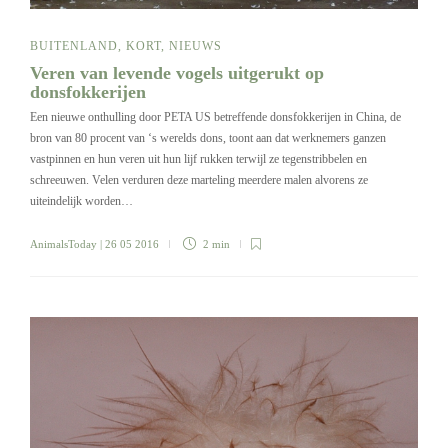
BUITENLAND
,
KORT
,
NIEUWS
Veren van levende vogels uitgerukt op
donsfokkerijen
Een nieuwe onthulling door PETA US betreffende donsfokkerijen in China, de
bron van 80 procent van ‘s werelds dons, toont aan dat werknemers ganzen
vastpinnen en hun veren uit hun lijf rukken terwijl ze tegenstribbelen en
schreeuwen. Velen verduren deze marteling meerdere malen alvorens ze
uiteindelijk worden…
AnimalsToday
| 26 05 2016
2 min