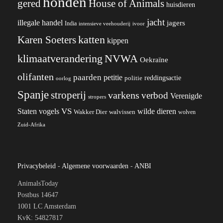
honden
gered
House of Animals
huisdieren
jacht
illegale handel
jagers
India
ivoor
intensieve veehouderij
katten
Karen Soeters
kippen
klimaatverandering
NVWA
Oekraïne
olifanten
paarden
petitie
reddingsactie
politie
oorlog
Spanje
stroperij
varkens
verbod
Verenigde
stropers
VS
wilde dieren
Staten
vogels
Wakker Dier
walvissen
wolven
Zuid-Afrika
Privacybeleid
-
Algemene voorwaarden
-
ANBI
AnimalsToday
Postbus 14647
1001 LC Amsterdam
KvK: 54827817