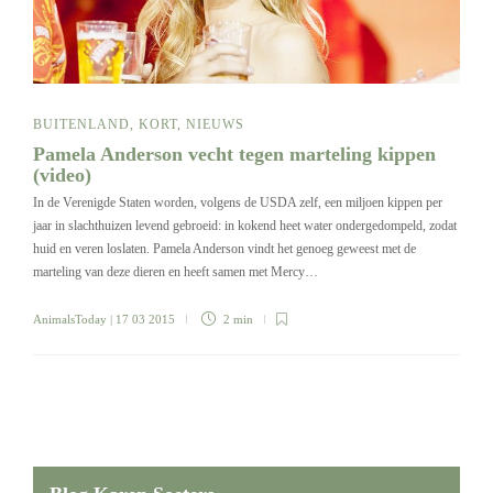
BUITENLAND
,
KORT
,
NIEUWS
Pamela Anderson vecht tegen marteling kippen
(video)
In de Verenigde Staten worden, volgens de USDA zelf, een miljoen kippen per
jaar in slachthuizen levend gebroeid: in kokend heet water ondergedompeld, zodat
huid en veren loslaten. Pamela Anderson vindt het genoeg geweest met de
marteling van deze dieren en heeft samen met Mercy…
AnimalsToday
| 17 03 2015
2 min