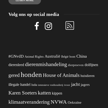
LEARN MORE
Volg ons op social media
China
#GNvdD
Australië
Animal Rights
België
bont
dierenmishandeling
dierenleed
dolfijnen
dierproeven
honden
gered
House of Animals
huisdieren
jacht
illegale handel
jagers
India
ivoor
intensieve veehouderij
katten
Karen Soeters
kippen
klimaatverandering
NVWA
Oekraïne