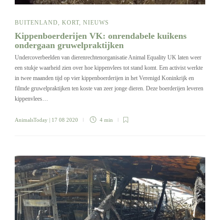
BUITENLAND
,
KORT
,
NIEUWS
Kippenboerderijen VK: onrendabele kuikens
ondergaan gruwelpraktijken
Undercoverbeelden van dierenrechtenorganisatie Animal Equality UK laten weer
een stukje waarheid zien over hoe kippenvlees tot stand komt. Een activist werkte
in twee maanden tijd op vier kippenboerderijen in het Verenigd Koninkrijk en
filmde gruwelpraktijken ten koste van zeer jonge dieren. Deze boerderijen leveren
kippenvlees…
AnimalsToday
| 17 08 2020
4 min