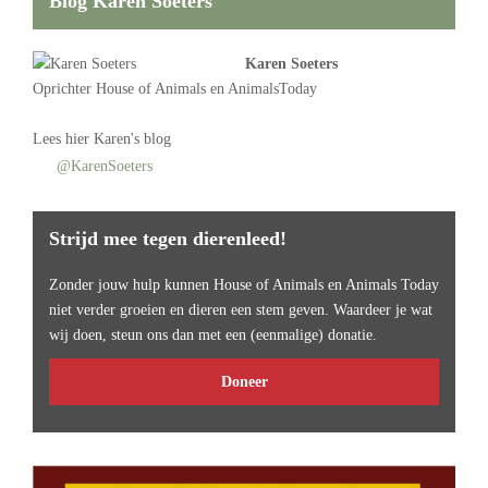
Blog Karen Soeters
Karen Soeters
Oprichter
House of Animals
en AnimalsToday
Lees
hier Karen's blog
@KarenSoeters
Strijd mee tegen dierenleed!
Zonder jouw hulp kunnen House of Animals en Animals Today
niet verder groeien en dieren een stem geven. Waardeer je wat
wij doen, steun ons dan met een (eenmalige) donatie.
Doneer