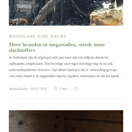
BINNENLAND
,
KORT
,
NIEUWS
Meer branden in megastallen, steeds meer
slachtoffers
In Nederland zijn de afgelopen acht jaar meer dan een miljoen dieren bij
stalbranden omgekomen. Dat bevestigt onze eigen berichtgeving en nu ook
onderzoeksplatform Investico. Opvallend daarbij is dat er verhoudingsgewijze
veel vaker brand is in megastallen dan bij reguliere veehouders en dat het aantal…
AnimalsToday
| 18 03 2020
2 min