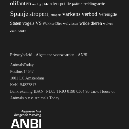
olifanten
paarden
petitie
reddingsactie
politie
oorlog
Spanje
stroperij
varkens
verbod
Verenigde
stropers
VS
Staten
vogels
wilde dieren
Wakker Dier
walvissen
wolven
Zuid-Afrika
Privacybeleid
-
Algemene voorwaarden
-
ANBI
AnimalsToday
Postbus 14647
1001 LC Amsterdam
KvK: 54827817
Bankrekening IBAN: NL65 TRIO 0198 0364 93 t.n.v. House of
Animals o.v.v. Animals Today