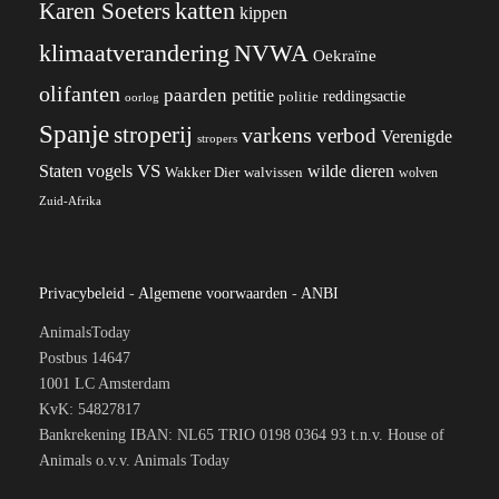
katten
Karen Soeters
kippen
klimaatverandering
NVWA
Oekraïne
olifanten
paarden
petitie
reddingsactie
politie
oorlog
Spanje
stroperij
varkens
verbod
Verenigde
stropers
VS
wilde dieren
Staten
vogels
Wakker Dier
walvissen
wolven
Zuid-Afrika
Privacybeleid
-
Algemene voorwaarden
-
ANBI
AnimalsToday
Postbus 14647
1001 LC Amsterdam
KvK: 54827817
Bankrekening IBAN: NL65 TRIO 0198 0364 93 t.n.v. House of
Animals o.v.v. Animals Today