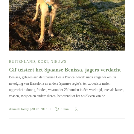
BUITENLAND
,
KORT
,
NIEUWS
Gif teistert het Spaanse Benissa, jagers verdacht
Benissa, gelegen aan de Spaanse Costa Blanca, wordt sinds enige weken, in
navolging van Barcelona en andere Spaanse regio’s, ten zoveelste malen
opgeschrikt door gifdoden, waaronder 25 honden in één week tijd, evenals katten,
vossen, zwijnen en andere dieren, behorend tot het wildleven van de…
AnimalsToday
| 30 03 2018
6 min