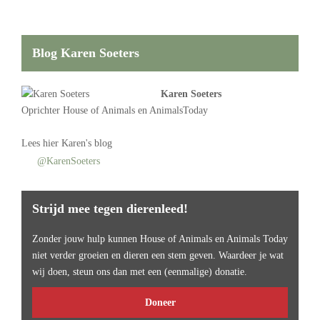
Blog Karen Soeters
Karen Soeters
Oprichter
House of Animals
en AnimalsToday
Lees
hier Karen's blog
@KarenSoeters
Strijd mee tegen dierenleed!
Zonder jouw hulp kunnen House of Animals en Animals Today
niet verder groeien en dieren een stem geven. Waardeer je wat
wij doen, steun ons dan met een (eenmalige) donatie.
Doneer