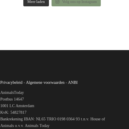
Meer laden
Volg ons op Instagram
Privacybeleid
-
Algemene voorwaarden
-
ANBI
AnimalsToday
Postbus 14647
1001 LC Amsterdam
KvK: 54827817
Bankrekening IBAN: NL65 TRIO 0198 0364 93 t.n.v. House of
Animals o.v.v. Animals Today