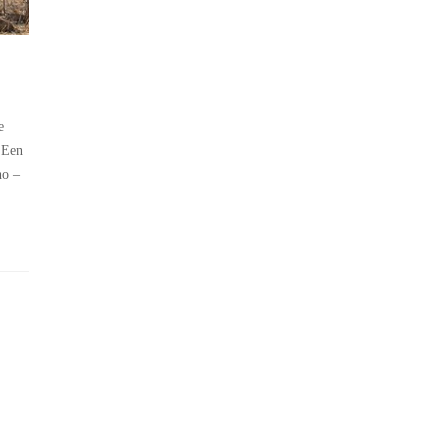
e
 Een
ho –