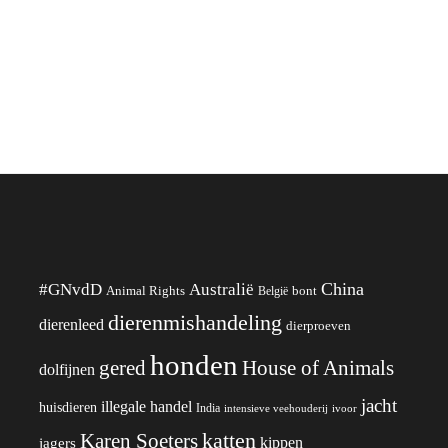
China
#GNvdD
Australië
Animal Rights
België
bont
dierenmishandeling
dierenleed
dierproeven
honden
gered
House of Animals
dolfijnen
jacht
illegale handel
huisdieren
India
ivoor
intensieve veehouderij
katten
Karen Soeters
kippen
jagers